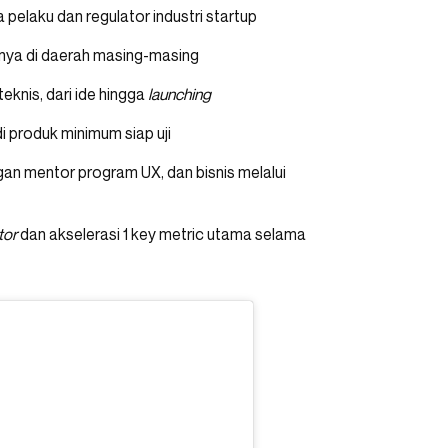
 pelaku dan regulator industri startup
nnya di daerah masing-masing
knis, dari ide hingga
launching
i produk minimum siap uji
an mentor program UX, dan bisnis melalui
tor
dan akselerasi 1 key metric utama selama