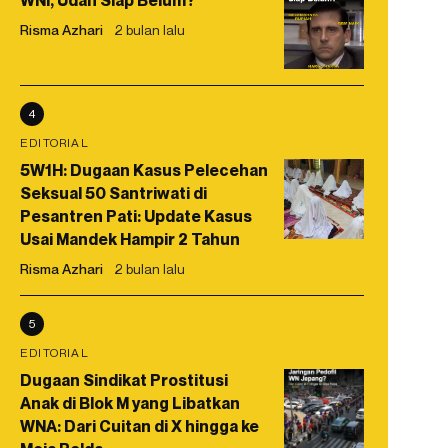
WNI, Udah Siap Belum?
Risma Azhari
2 bulan lalu
4
EDITORIAL
5W1H: Dugaan Kasus Pelecehan
Seksual 50 Santriwati di
Pesantren Pati: Update Kasus
Usai Mandek Hampir 2 Tahun
Risma Azhari
2 bulan lalu
5
EDITORIAL
Dugaan Sindikat Prostitusi
Anak di Blok M yang Libatkan
WNA: Dari Cuitan di X hingga ke