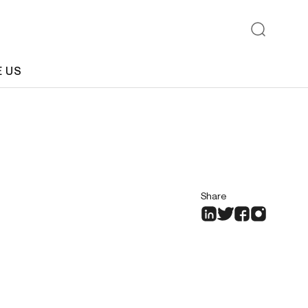
E US
Share