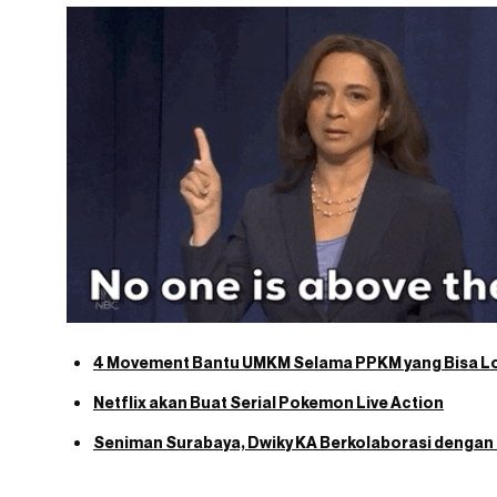
4 Movement Bantu UMKM Selama PPKM yang Bisa Lo 
Netflix akan Buat Serial Pokemon Live Action
Seniman Surabaya, Dwiky KA Berkolaborasi deng