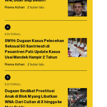
WNI, Udah Siap Belum?
Risma Azhari
2 bulan lalu
4
EDITORIAL
5W1H: Dugaan Kasus Pelecehan
Seksual 50 Santriwati di
Pesantren Pati: Update Kasus
Usai Mandek Hampir 2 Tahun
Risma Azhari
2 bulan lalu
5
EDITORIAL
Dugaan Sindikat Prostitusi
Anak di Blok M yang Libatkan
WNA: Dari Cuitan di X hingga ke