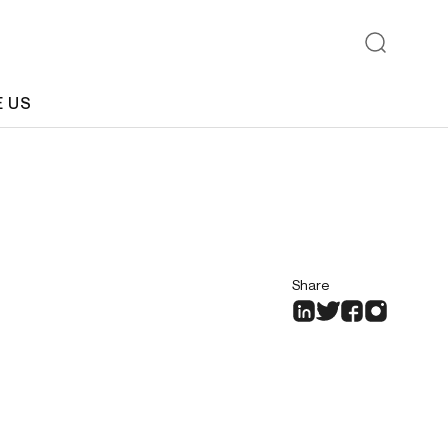
E US
Share