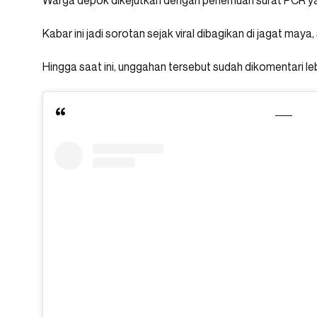
Warga depok dikejutkan dengan penemuan surat PCR ya
Kabar ini jadi sorotan sejak viral dibagikan di jagat maya
Hingga saat ini, unggahan tersebut sudah dikomentari le