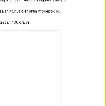
ng digunakan sebagai bungkus gorengan.
, salah atunya oleh akun infodepok_id.
bih dari 400 orang.