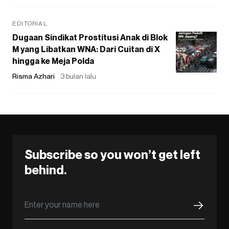
EDITORIAL
Dugaan Sindikat Prostitusi Anak di Blok
M yang Libatkan WNA: Dari Cuitan di X
hingga ke Meja Polda
Risma Azhari
3 bulan lalu
Subscribe so you won’t get left
behind.