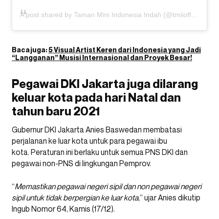
A post shared by Taman Mini Indonesia Indah (@tmiiofficial)
Baca juga:
5 Visual Artist Keren dari Indonesia yang Jadi
“Langganan” Musisi Internasional dan Proyek Besar!
Pegawai DKI Jakarta juga dilarang
keluar kota pada hari Natal dan
tahun baru 2021
Gubernur DKI Jakarta Anies Baswedan membatasi
perjalanan ke luar kota untuk para pegawai ibu
kota. Peraturan ini berlaku untuk semua PNS DKI dan
pegawai non-PNS di lingkungan Pemprov.
“
Memastikan pegawai negeri sipil dan non pegawai negeri
sipil untuk tidak berpergian ke luar kota
,” ujar Anies dikutip
Ingub Nomor 64, Kamis (17/12).