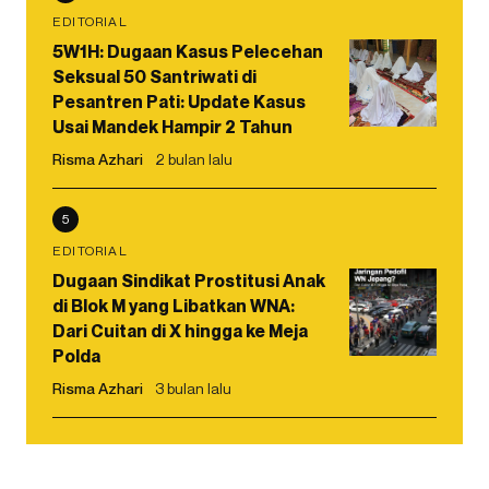
EDITORIAL
5W1H: Dugaan Kasus Pelecehan
Seksual 50 Santriwati di
Pesantren Pati: Update Kasus
Usai Mandek Hampir 2 Tahun
Risma Azhari
2 bulan lalu
5
EDITORIAL
Dugaan Sindikat Prostitusi Anak
di Blok M yang Libatkan WNA:
Dari Cuitan di X hingga ke Meja
Polda
Risma Azhari
3 bulan lalu