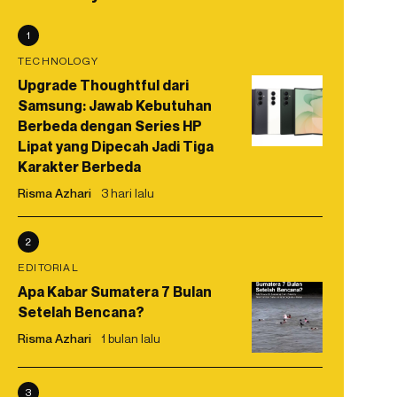
1
TECHNOLOGY
Upgrade Thoughtful dari
Samsung: Jawab Kebutuhan
Berbeda dengan Series HP
Lipat yang Dipecah Jadi Tiga
Karakter Berbeda
Risma Azhari
3 hari lalu
2
EDITORIAL
Apa Kabar Sumatera 7 Bulan
Setelah Bencana?
Risma Azhari
1 bulan lalu
3