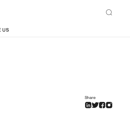
E US
Share