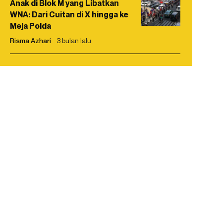
Anak di Blok M yang Libatkan
WNA: Dari Cuitan di X hingga ke
Meja Polda
Risma Azhari
3 bulan lalu