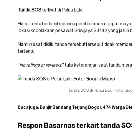
Tanda SOS
terlihat di Pulau Laki.
Hal ini tentu berhasil memicu pembicaraan di jagat maya
lokasi kecelakaan pesawat Sriwijaya SJ 182 yang jatuh 
Namun saat diklik, tanda tersebuttersebut tidak member
tertentu.
“
No ratings or reviews
,” tulis keterangan saat tanda merah 
Tanda SOS di Pulau Laki (Foto: Go
Baca juga:
Banjir Bandang Terjang Bogor, 474 Warga Di
Respon Basarnas terkait tanda SOS