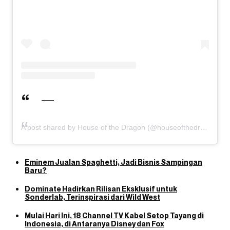
A post shared by House of the Dragon (@houseofthedragonhbo)
Eminem Jualan Spaghetti, Jadi Bisnis Sampingan
Baru?
Dominate Hadirkan Rilisan Eksklusif untuk
Sonderlab, Terinspirasi dari Wild West
Mulai Hari Ini, 18 Channel TV Kabel Setop Tayang di
Indonesia, di Antaranya Disney dan Fox