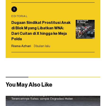
5
EDITORIAL
Dugaan Sindikat Prostitusi Anak
di Blok M yang Libatkan WNA:
Dari Cuitan di X hingga ke Meja
Polda
Risma Azhari
3 bulan lalu
You May Also Like