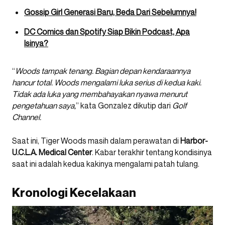
Gossip Girl Generasi Baru, Beda Dari Sebelumnya!
DC Comics dan Spotify Siap Bikin Podcast, Apa
Isinya?
“
Woods tampak tenang. Bagian depan kendaraannya
hancur total. Woods mengalami luka serius di kedua kaki.
Tidak ada luka yang membahayakan nyawa menurut
pengetahuan saya,
” kata Gonzalez dikutip dari
Golf
Channel.
Saat ini, Tiger Woods masih dalam perawatan di
Harbor-
U.C.L.A. Medical Center
. Kabar terakhir tentang kondisinya
saat ini adalah kedua kakinya mengalami patah tulang.
Kronologi Kecelakaan