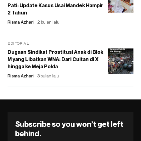
Pati: Update Kasus Usai Mandek Hampir
2 Tahun
Risma Azhari
2 bulan lalu
EDITORIAL
Dugaan Sindikat Prostitusi Anak di Blok
M yang Libatkan WNA: Dari Cuitan di X
hingga ke Meja Polda
Risma Azhari
3 bulan lalu
Subscribe so you won’t get left
behind.