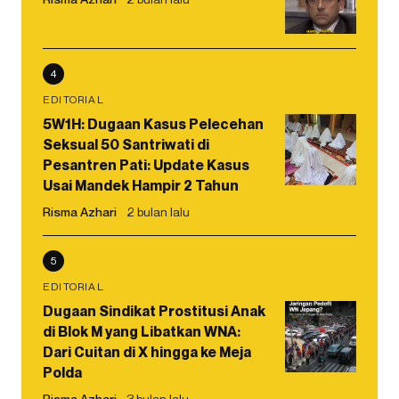
4
EDITORIAL
5W1H: Dugaan Kasus Pelecehan
Seksual 50 Santriwati di
Pesantren Pati: Update Kasus
Usai Mandek Hampir 2 Tahun
Risma Azhari
2 bulan lalu
5
EDITORIAL
Dugaan Sindikat Prostitusi Anak
di Blok M yang Libatkan WNA:
Dari Cuitan di X hingga ke Meja
Polda
Risma Azhari
3 bulan lalu