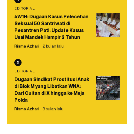
EDITORIAL
5W1H: Dugaan Kasus Pelecehan
Seksual 50 Santriwati di
Pesantren Pati: Update Kasus
Usai Mandek Hampir 2 Tahun
Risma Azhari
2 bulan lalu
5
EDITORIAL
Dugaan Sindikat Prostitusi Anak
di Blok M yang Libatkan WNA:
Dari Cuitan di X hingga ke Meja
Polda
Risma Azhari
3 bulan lalu