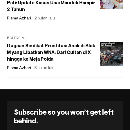
Pati: Update Kasus Usai Mandek Hampir
2 Tahun
Risma Azhari
2 bulan lalu
EDITORIAL
Dugaan Sindikat Prostitusi Anak di Blok
M yang Libatkan WNA: Dari Cuitan di X
hingga ke Meja Polda
Risma Azhari
3 bulan lalu
Subscribe so you won’t get left
behind.