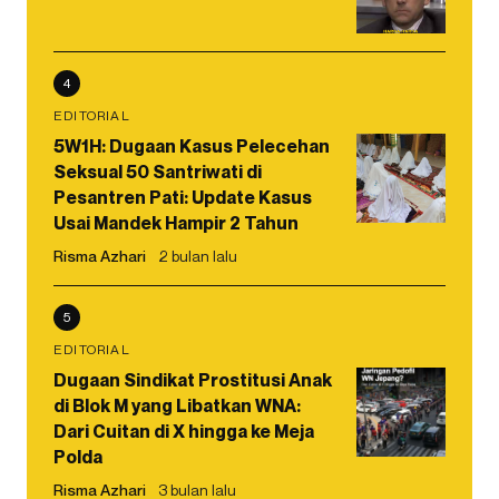
4
EDITORIAL
5W1H: Dugaan Kasus Pelecehan
Seksual 50 Santriwati di
Pesantren Pati: Update Kasus
Usai Mandek Hampir 2 Tahun
Risma Azhari
2 bulan lalu
5
EDITORIAL
Dugaan Sindikat Prostitusi Anak
di Blok M yang Libatkan WNA:
Dari Cuitan di X hingga ke Meja
Polda
Risma Azhari
3 bulan lalu