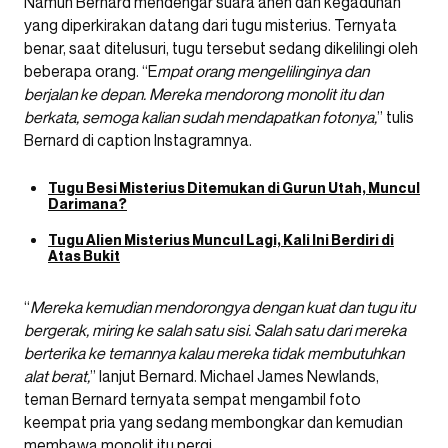
Namun Bernard mendengar suara aneh dan kegaduhan
yang diperkirakan datang dari tugu misterius. Ternyata
benar, saat ditelusuri, tugu tersebut sedang dikelilingi oleh
beberapa orang. “E
mpat orang mengelilinginya dan
berjalan ke depan. Mereka mendorong monolit itu dan
berkata, semoga kalian sudah mendapatkan fotonya,
” tulis
Bernard di caption Instagramnya.
Tugu Besi Misterius Ditemukan di Gurun Utah, Muncul
Darimana?
Tugu Alien Misterius Muncul Lagi, Kali Ini Berdiri di
Atas Bukit
“
Mereka kemudian mendorongya dengan kuat dan tugu itu
bergerak, miring ke salah satu sisi. Salah satu dari mereka
berterika ke temannya kalau mereka tidak membutuhkan
alat berat,
” lanjut Bernard. Michael James Newlands,
teman Bernard ternyata sempat mengambil foto
keempat pria yang sedang membongkar dan kemudian
membawa monolit itu pergi.