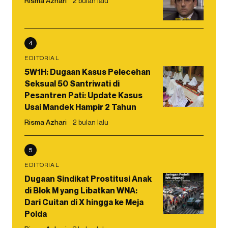
Risma Azhari
2 bulan lalu
4
EDITORIAL
5W1H: Dugaan Kasus Pelecehan
Seksual 50 Santriwati di
Pesantren Pati: Update Kasus
Usai Mandek Hampir 2 Tahun
Risma Azhari
2 bulan lalu
5
EDITORIAL
Dugaan Sindikat Prostitusi Anak
di Blok M yang Libatkan WNA:
Dari Cuitan di X hingga ke Meja
Polda