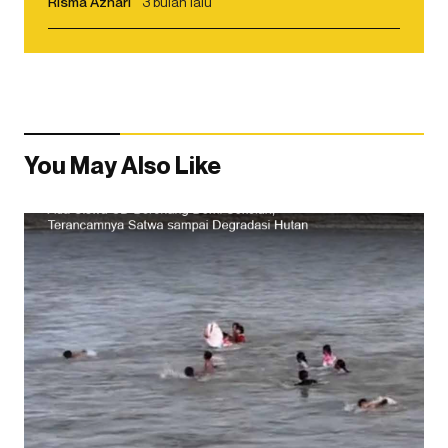
Risma Azhari
3 bulan lalu
You May Also Like