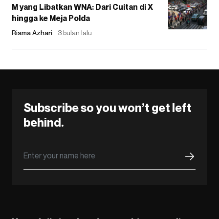
M yang Libatkan WNA: Dari Cuitan di X
hingga ke Meja Polda
Risma Azhari
3 bulan lalu
Subscribe so you won’t get left
behind.