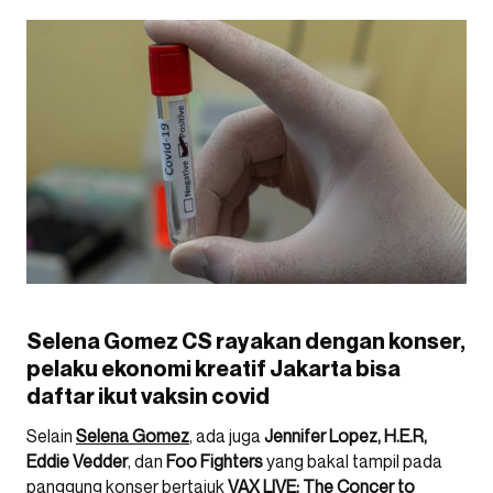
Selena Gomez CS rayakan dengan konser,
pelaku ekonomi kreatif Jakarta bisa
daftar ikut vaksin covid
Selain
Selena Gomez
, ada juga
Jennifer Lopez, H.E.R,
Eddie Vedder
, dan
Foo Fighters
yang bakal tampil pada
panggung konser bertajuk
VAX LIVE: The Concer to