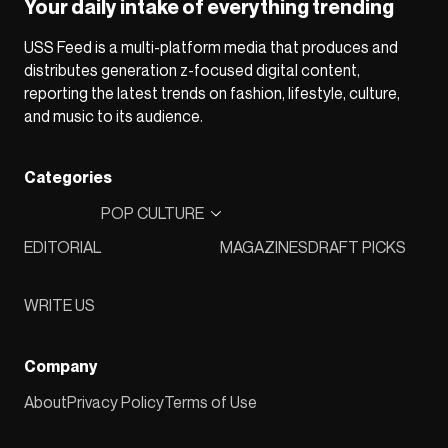
Your daily intake of everything trending
USS Feed is a multi-platform media that produces and
distributes generation z-focused digital content,
reporting the latest trends on fashion, lifestyle, culture,
and music to its audience.
Categories
POP CULTURE
EDITORIAL
MAGAZINES
DRAFT PICKS
WRITE US
Company
About
Privacy Policy
Terms of Use