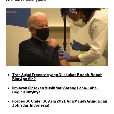
Tren Sujud Freestyle yang Dilakukan Bocah-Bocah,
Biar Apa Sih?
Ilmuwan Ciptakan Musik dari Sarang Laba-Laba,
Begini Bunyinya!
Forbes 30 Under 30 Asia 2021, Ada Maudy Ayunda dan
Zohri dari Indonesia!