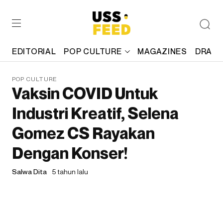
EDITORIAL
POP CULTURE
MAGAZINES
DRAFT
POP CULTURE
Vaksin COVID Untuk
Industri Kreatif, Selena
Gomez CS Rayakan
Dengan Konser!
Salwa Dita
5 tahun lalu