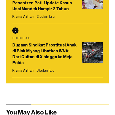
Pesantren Pati: Update Kasus
Usai Mandek Hampir 2 Tahun
Risma Azhari
2 bulan lalu
5
EDITORIAL
Dugaan Sindikat Prostitusi Anak
di Blok M yang Libatkan WNA:
Dari Cuitan di X hingga ke Meja
Polda
Risma Azhari
3 bulan lalu
You May Also Like