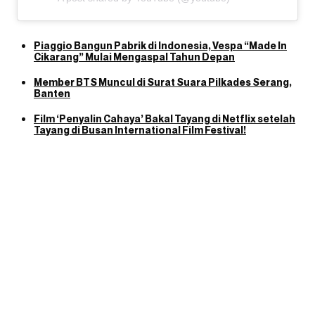
Piaggio Bangun Pabrik di Indonesia, Vespa “Made In
Cikarang” Mulai Mengaspal Tahun Depan
Member BTS Muncul di Surat Suara Pilkades Serang,
Banten
Film ‘Penyalin Cahaya’ Bakal Tayang di Netflix setelah
Tayang di Busan International Film Festival!