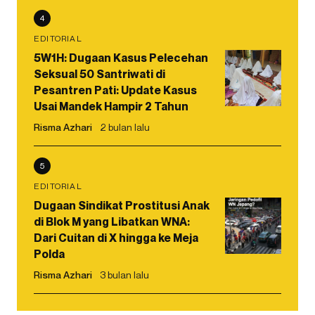
4
EDITORIAL
5W1H: Dugaan Kasus Pelecehan
Seksual 50 Santriwati di
Pesantren Pati: Update Kasus
Usai Mandek Hampir 2 Tahun
Risma Azhari
2 bulan lalu
5
EDITORIAL
Dugaan Sindikat Prostitusi Anak
di Blok M yang Libatkan WNA:
Dari Cuitan di X hingga ke Meja
Polda
Risma Azhari
3 bulan lalu