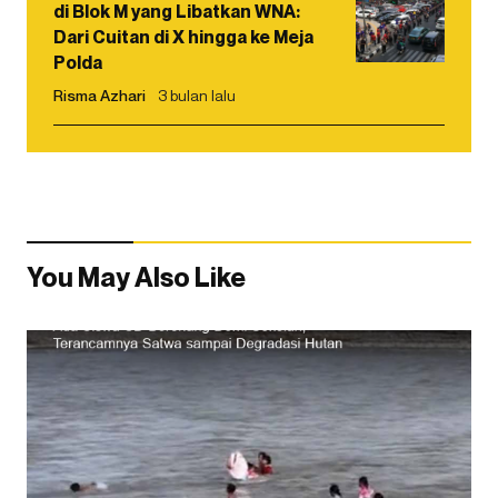
di Blok M yang Libatkan WNA:
Dari Cuitan di X hingga ke Meja
Polda
Risma Azhari
3 bulan lalu
You May Also Like