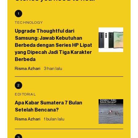
1
TECHNOLOGY
Upgrade Thoughtful dari
Samsung: Jawab Kebutuhan
Berbeda dengan Series HP Lipat
yang Dipecah Jadi Tiga Karakter
Berbeda
Risma Azhari
3 hari lalu
2
EDITORIAL
Apa Kabar Sumatera 7 Bulan
Setelah Bencana?
Risma Azhari
1 bulan lalu
3