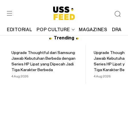
EDITORIAL
POP CULTURE
MAGAZINES
DRAFT
Trending
Upgrade Thoughtful dari Samsung:
Upgrade Thoughtfu
Jawab Kebutuhan Berbeda dengan
Jawab Kebutuhan 
Series HP Lipat yang Dipecah Jadi
Series HP Lipat ya
Tiga Karakter Berbeda
Tiga Karakter Ber
4 Aug 2026
4 Aug 2026