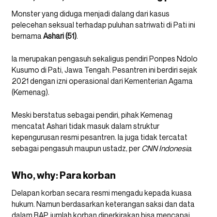
Monster yang diduga menjadi dalang dari kasus
pelecehan seksual terhadap puluhan satriwati di Pati ini
bernama
Ashari (51)
.
Ia merupakan pengasuh sekaligus pendiri Ponpes Ndolo
Kusumo di Pati, Jawa Tengah. Pesantren ini berdiri sejak
2021 dengan izni operasional dari Kementerian Agama
(Kemenag).
Meski berstatus sebagai pendiri, pihak Kemenag
mencatat Ashari tidak masuk dalam struktur
kepengurusan resmi pesantren. Ia juga tidak tercatat
sebagai pengasuh maupun ustadz, per
CNN Indonesia
.
Who, why: Para korban
Delapan korban secara resmi mengadu kepada kuasa
hukum. Namun berdasarkan keterangan saksi dan data
dalam BAP, jumlah korban diperkirakan bisa mencapai