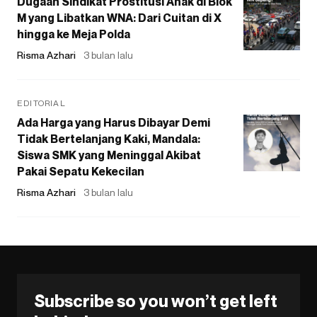
Dugaan Sindikat Prostitusi Anak di Blok
M yang Libatkan WNA: Dari Cuitan di X
hingga ke Meja Polda
Risma Azhari
3 bulan lalu
EDITORIAL
Ada Harga yang Harus Dibayar Demi
Tidak Bertelanjang Kaki, Mandala:
Siswa SMK yang Meninggal Akibat
Pakai Sepatu Kekecilan
Risma Azhari
3 bulan lalu
Subscribe so you won’t get left