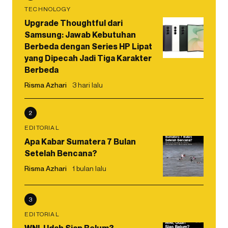
TECHNOLOGY
Upgrade Thoughtful dari
Samsung: Jawab Kebutuhan
Berbeda dengan Series HP Lipat
yang Dipecah Jadi Tiga Karakter
Berbeda
Risma Azhari
3 hari lalu
2
EDITORIAL
Apa Kabar Sumatera 7 Bulan
Setelah Bencana?
Risma Azhari
1 bulan lalu
3
EDITORIAL
WNI, Udah Siap Belum?