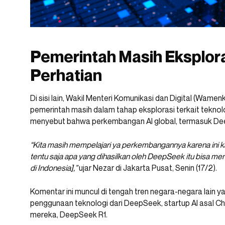
Pemerintah Masih Eksplora
Perhatian
Di sisi lain, Wakil Menteri Komunikasi dan Digital (Wam
pemerintah masih dalam tahap eksplorasi terkait teknolog
menyebut bahwa perkembangan AI global, termasuk DeepS
“Kita masih mempelajari ya perkembangannya karena ini kan
tentu saja apa yang dihasilkan oleh DeepSeek itu bisa men
di Indonesia],”
ujar Nezar di Jakarta Pusat, Senin (17/2).
Komentar ini muncul di tengah tren negara-negara lain 
penggunaan teknologi dari DeepSeek, startup AI asal Chi
mereka, DeepSeek R1.