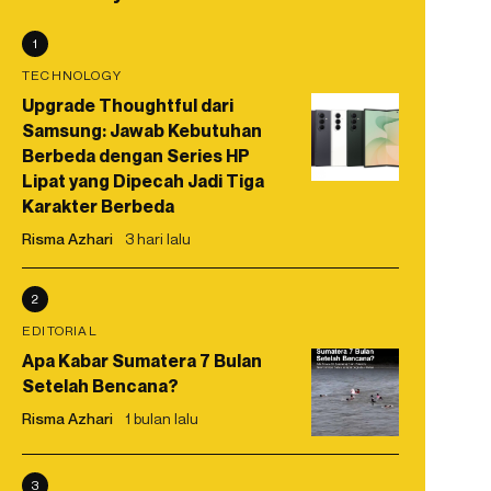
1
TECHNOLOGY
Upgrade Thoughtful dari
Samsung: Jawab Kebutuhan
Berbeda dengan Series HP
Lipat yang Dipecah Jadi Tiga
Karakter Berbeda
Risma Azhari
3 hari lalu
2
EDITORIAL
Apa Kabar Sumatera 7 Bulan
Setelah Bencana?
Risma Azhari
1 bulan lalu
3