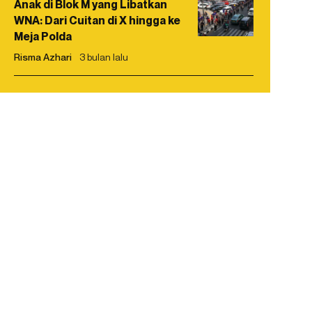
Anak di Blok M yang Libatkan
WNA: Dari Cuitan di X hingga ke
Meja Polda
Risma Azhari
3 bulan lalu