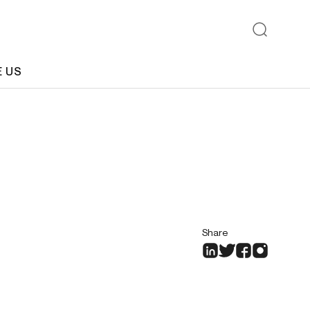
E US
Share