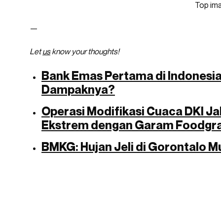
Top im
—
Let
us
know your thoughts!
Bank Emas Pertama di Indonesia
Dampaknya?
Operasi Modifikasi Cuaca DKI Jak
Ekstrem dengan Garam Foodgr
BMKG: Hujan Jeli di Gorontalo Mu