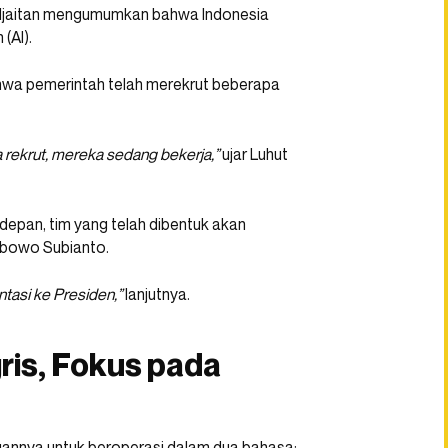
ndjaitan mengumumkan bahwa Indonesia
(AI).
hwa pemerintah telah merekrut beberapa
 rekrut, mereka sedang bekerja,”
ujar Luhut
depan, tim yang telah dibentuk akan
abowo Subianto.
asi ke Presiden,”
lanjutnya.
ris, Fokus pada
puannya untuk beroperasi dalam dua bahasa: