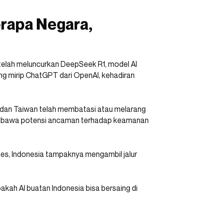
erapa Negara,
elah meluncurkan DeepSeek R1, model AI
ng mirip ChatGPT dari OpenAI, kehadiran
a, dan Taiwan telah membatasi atau melarang
mbawa potensi ancaman terhadap keamanan
s, Indonesia tampaknya mengambil jalur
kah AI buatan Indonesia bisa bersaing di