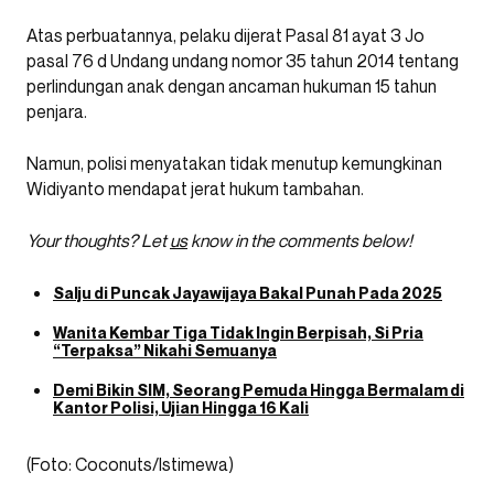
Atas perbuatannya, pelaku dijerat Pasal 81 ayat 3 Jo
pasal 76 d Undang undang nomor 35 tahun 2014 tentang
perlindungan anak dengan ancaman hukuman 15 tahun
penjara.
Namun, polisi menyatakan tidak menutup kemungkinan
Widiyanto mendapat jerat hukum tambahan.
Your thoughts? Let
us
know in the comments below!
Salju di Puncak Jayawijaya Bakal Punah Pada 2025
Wanita Kembar Tiga Tidak Ingin Berpisah, Si Pria
“Terpaksa” Nikahi Semuanya
Demi Bikin SIM, Seorang Pemuda Hingga Bermalam di
Kantor Polisi, Ujian Hingga 16 Kali
(Foto: Coconuts/Istimewa)