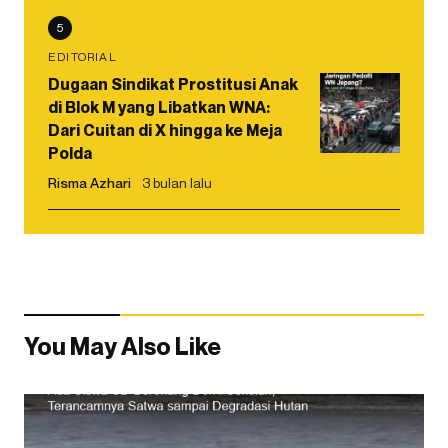
5
EDITORIAL
Dugaan Sindikat Prostitusi Anak
di Blok M yang Libatkan WNA:
Dari Cuitan di X hingga ke Meja
Polda
Risma Azhari
3 bulan lalu
You May Also Like