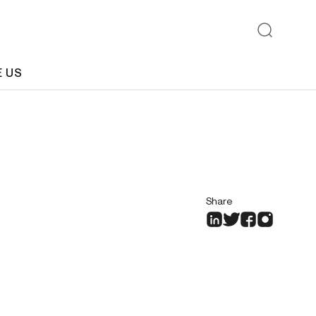
E US
Share