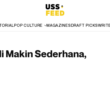
TORIAL
POP CULTURE
MAGAZINES
DRAFT PICKS
WRIT
di Makin Sederhana,