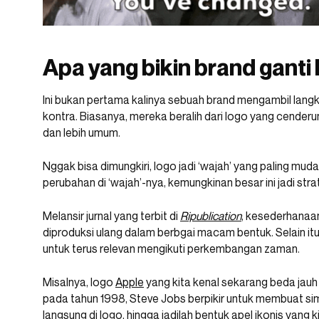
Apa yang bikin brand ganti 
Ini bukan pertama kalinya sebuah brand mengambil langk
kontra. Biasanya, mereka beralih dari logo yang cenderun
dan lebih umum.
Nggak bisa dimungkiri, logo jadi ‘wajah’ yang paling muda
perubahan di ‘wajah’-nya, kemungkinan besar ini jadi stra
Melansir jurnal yang terbit di
Ripublication
, kesederhanaan
diproduksi ulang dalam berbgai macam bentuk. Selain itu,
untuk terus relevan mengikuti perkembangan zaman.
Misalnya, logo
Apple
yang kita kenal sekarang beda jauh
pada tahun 1998, Steve Jobs berpikir untuk membuat 
langsung di logo, hingga jadilah bentuk apel ikonis yang k