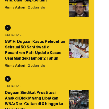
WNI, Udah Siap Belum?
Risma Azhari
2 bulan lalu
4
EDITORIAL
5W1H: Dugaan Kasus Pelecehan
Seksual 50 Santriwati di
Pesantren Pati: Update Kasus
Usai Mandek Hampir 2 Tahun
Risma Azhari
2 bulan lalu
5
EDITORIAL
Dugaan Sindikat Prostitusi
Anak di Blok M yang Libatkan
WNA: Dari Cuitan di X hingga ke