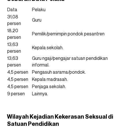
Data
Pelaku
31,08
Guru
persen
18,20
Pemilik/pemimpin pondok pesantren
persen
13,63
Kepala sekolah.
persen
13,63
Guru ngaji/pengajar satuan pendidikan
persen
informal.
4,5 persen
Pengasuh asrama/pondok.
4,5 persen
Kepala madrasah.
4,5 persen
Penjaga sekolah.
9 persen
Lainnya.
Wilayah Kejadian Kekerasan Seksual di
Satuan Pendidikan