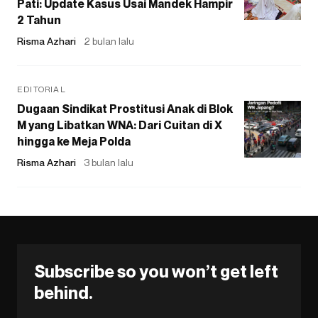
Pati: Update Kasus Usai Mandek Hampir
2 Tahun
Risma Azhari
2 bulan lalu
EDITORIAL
Dugaan Sindikat Prostitusi Anak di Blok
M yang Libatkan WNA: Dari Cuitan di X
hingga ke Meja Polda
Risma Azhari
3 bulan lalu
Subscribe so you won’t get left
behind.