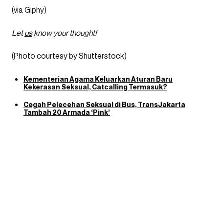
(via Giphy)
Let
us
know your thought!
(Photo courtesy by Shutterstock)
Kementerian Agama Keluarkan Aturan Baru
Kekerasan Seksual, Catcalling Termasuk?
Cegah Pelecehan Seksual di Bus, TransJakarta
Tambah 20 Armada ‘Pink’