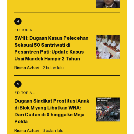
4
EDITORIAL
5W1H: Dugaan Kasus Pelecehan
Seksual 50 Santriwati di
Pesantren Pati: Update Kasus
Usai Mandek Hampir 2 Tahun
Risma Azhari
2 bulan lalu
5
EDITORIAL
Dugaan Sindikat Prostitusi Anak
di Blok M yang Libatkan WNA:
Dari Cuitan di X hingga ke Meja
Polda
Risma Azhari
3 bulan lalu