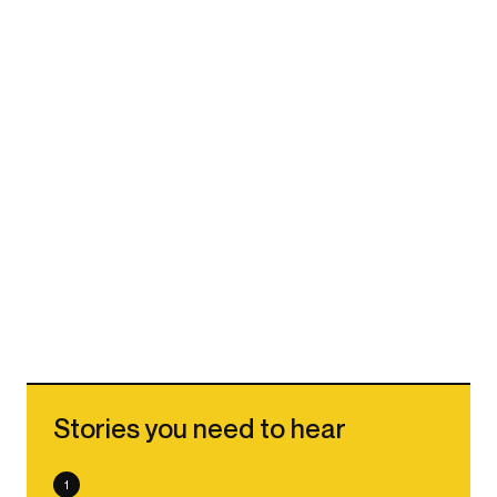
Stories you need to hear
1