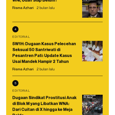
WNI, Udah Siap Belum?
Risma Azhari
2 bulan lalu
4
EDITORIAL
5W1H: Dugaan Kasus Pelecehan
Seksual 50 Santriwati di
Pesantren Pati: Update Kasus
Usai Mandek Hampir 2 Tahun
Risma Azhari
2 bulan lalu
5
EDITORIAL
Dugaan Sindikat Prostitusi Anak
di Blok M yang Libatkan WNA:
Dari Cuitan di X hingga ke Meja