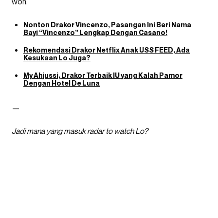
won.
Nonton Drakor Vincenzo, Pasangan Ini Beri Nama
Bayi “Vincenzo” Lengkap Dengan Casano!
Rekomendasi Drakor Netflix Anak USS FEED, Ada
Kesukaan Lo Juga?
My Ahjussi, Drakor Terbaik IU yang Kalah Pamor
Dengan Hotel De Luna
—
Jadi mana yang masuk radar to watch Lo?