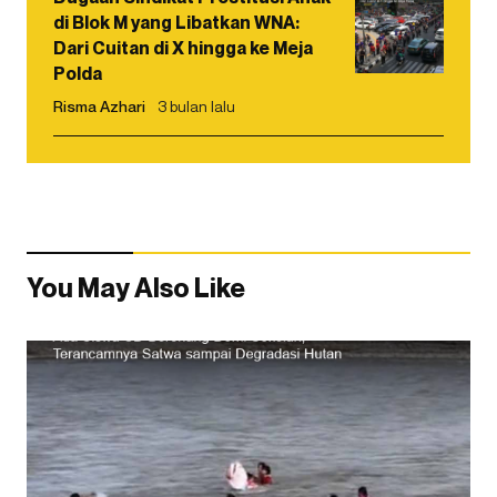
di Blok M yang Libatkan WNA:
Dari Cuitan di X hingga ke Meja
Polda
Risma Azhari
3 bulan lalu
You May Also Like