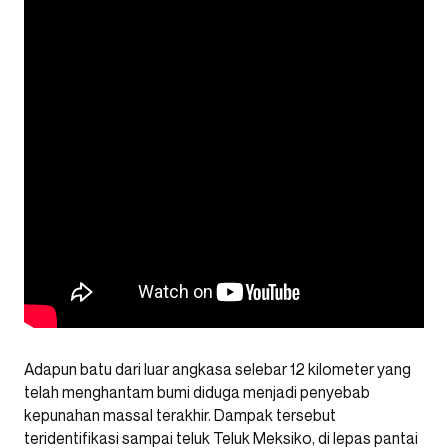
Adapun batu dari luar angkasa selebar 12 kilometer yang
telah menghantam bumi diduga menjadi penyebab
kepunahan massal terakhir. Dampak tersebut
teridentifikasi sampai teluk Teluk Meksiko, di lepas pantai