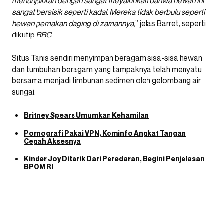
menunjukkan dengan sangat meyakinkan bahwa hewan ini
sangat bersisik seperti kadal. Mereka tidak berbulu seperti
hewan pemakan daging di zamannya,
” jelas Barret, seperti
dikutip
BBC
.
Situs Tanis sendiri menyimpan beragam sisa-sisa hewan
dan tumbuhan beragam yang tampaknya telah menyatu
bersama menjadi timbunan sedimen oleh gelombang air
sungai.
Britney Spears Umumkan Kehamilan
Pornografi Pakai VPN, Kominfo Angkat Tangan
Cegah Aksesnya
Kinder Joy Ditarik Dari Peredaran, Begini Penjelasan
BPOM RI