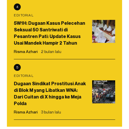
4
EDITORIAL
5W1H: Dugaan Kasus Pelecehan
Seksual 50 Santriwati di
Pesantren Pati: Update Kasus
Usai Mandek Hampir 2 Tahun
Risma Azhari
2 bulan lalu
5
EDITORIAL
Dugaan Sindikat Prostitusi Anak
di Blok M yang Libatkan WNA:
Dari Cuitan di X hingga ke Meja
Polda
Risma Azhari
3 bulan lalu