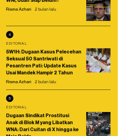
WNI, Udah Siap Belum?
Risma Azhari
2 bulan lalu
4
EDITORIAL
5W1H: Dugaan Kasus Pelecehan
Seksual 50 Santriwati di
Pesantren Pati: Update Kasus
Usai Mandek Hampir 2 Tahun
Risma Azhari
2 bulan lalu
5
EDITORIAL
Dugaan Sindikat Prostitusi
Anak di Blok M yang Libatkan
WNA: Dari Cuitan di X hingga ke