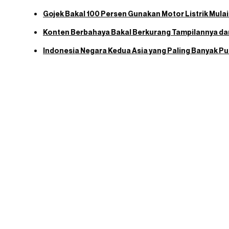
Gojek Bakal 100 Persen Gunakan Motor Listrik Mula
Konten Berbahaya Bakal Berkurang Tampilannya dar
Indonesia Negara Kedua Asia yang Paling Banyak P