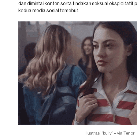
dan dimintai konten serta tindakan seksual eksploitati
kedua media sosial tersebut.
ilustrasi “bully” – via Tenor