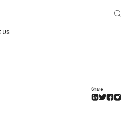
E US
Share