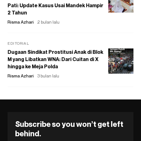
Pati: Update Kasus Usai Mandek Hampir
2 Tahun
Risma Azhari
2 bulan lalu
EDITORIAL
Dugaan Sindikat Prostitusi Anak di Blok
M yang Libatkan WNA: Dari Cuitan di X
hingga ke Meja Polda
Risma Azhari
3 bulan lalu
Subscribe so you won’t get left
behind.