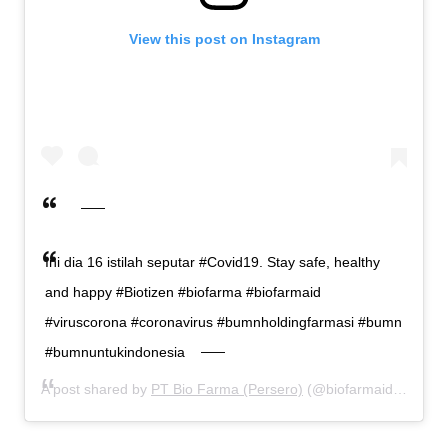
View this post on Instagram
Ini dia 16 istilah seputar #Covid19. Stay safe, healthy
and happy #Biotizen #biofarma #biofarmaid
#viruscorona #coronavirus #bumnholdingfarmasi #bumn
#bumnuntukindonesia
A post shared by
PT Bio Farma (Persero)
(@biofarmaid) on
Apr