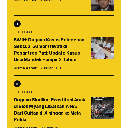
4
EDITORIAL
5W1H: Dugaan Kasus Pelecehan
Seksual 50 Santriwati di
Pesantren Pati: Update Kasus
Usai Mandek Hampir 2 Tahun
Risma Azhari
2 bulan lalu
5
EDITORIAL
Dugaan Sindikat Prostitusi Anak
di Blok M yang Libatkan WNA:
Dari Cuitan di X hingga ke Meja
Polda
Risma Azhari
3 bulan lalu