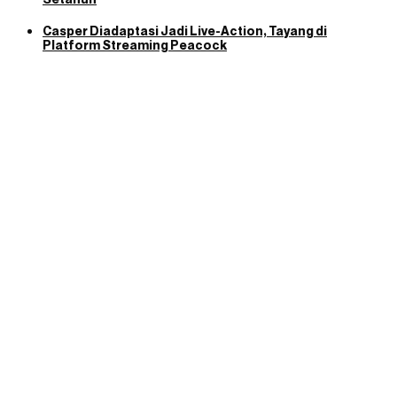
Casper Diadaptasi Jadi Live-Action, Tayang di
Platform Streaming Peacock