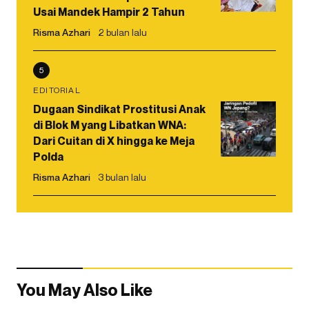
Usai Mandek Hampir 2 Tahun
Risma Azhari
2 bulan lalu
5
EDITORIAL
Dugaan Sindikat Prostitusi Anak
di Blok M yang Libatkan WNA:
Dari Cuitan di X hingga ke Meja
Polda
Risma Azhari
3 bulan lalu
You May Also Like