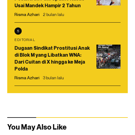
Usai Mandek Hampir 2 Tahun
Risma Azhari
2 bulan lalu
5
EDITORIAL
Dugaan Sindikat Prostitusi Anak
di Blok M yang Libatkan WNA:
Dari Cuitan di X hingga ke Meja
Polda
Risma Azhari
3 bulan lalu
You May Also Like