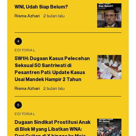
WNI, Udah Siap Belum?
Risma Azhari
2 bulan lalu
4
EDITORIAL
5W1H: Dugaan Kasus Pelecehan
Seksual 50 Santriwati di
Pesantren Pati: Update Kasus
Usai Mandek Hampir 2 Tahun
Risma Azhari
2 bulan lalu
5
EDITORIAL
Dugaan Sindikat Prostitusi Anak
di Blok M yang Libatkan WNA:
Dari Cuitan di X hingga ke Meja