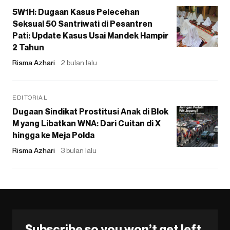
5W1H: Dugaan Kasus Pelecehan
Seksual 50 Santriwati di Pesantren
Pati: Update Kasus Usai Mandek Hampir
2 Tahun
Risma Azhari
2 bulan lalu
EDITORIAL
Dugaan Sindikat Prostitusi Anak di Blok
M yang Libatkan WNA: Dari Cuitan di X
hingga ke Meja Polda
Risma Azhari
3 bulan lalu
Subscribe so you won’t get left