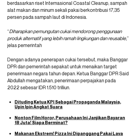
berdasarkan riset Internasional Coastal Cleanup, sampah
alat makan dan minum sekali pakai berkontribusi 17,35
persen pada sampah laut di Indonesia.
“
Diharapkan pemungutan cukai mendorong penggunaan
produk alternatif yang lebih ramah lingkungan dan reusable,
”
jelas pemerintah
Dengan adanya penerapan cukai tersebut, maka Banggar
DPR dan pemerintah sepakat untuk menaikan target
penerimaan negara tahun depan. Ketua Banggar DPR Said
Abdullah mengatakan, penerimaan perpajakan pada
2022 sebesar IDR 1.510 trilliun.
Dituding Ketua KPI Sebagai Propaganda Malaysia,
Upin Ipin Angkat Suara
Nonton Film Horor, Perusahaan Ini Janjikan Bayaran
18 Juta! Siapa Berminat?
Makanan Ekstrem! Pizza Ini Dipanggang Pakai Lava