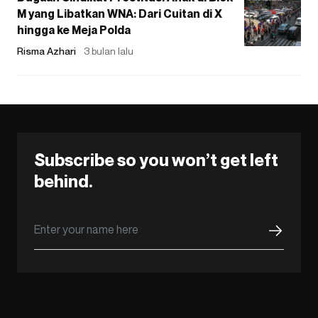
M yang Libatkan WNA: Dari Cuitan di X
hingga ke Meja Polda
Risma Azhari
3 bulan lalu
Subscribe so you won’t get left
behind.