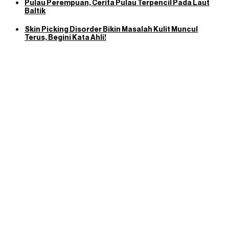
Pulau Perempuan, Cerita Pulau Terpencil Pada Laut
Baltik
Skin Picking Disorder Bikin Masalah Kulit Muncul
Terus, Begini Kata Ahli!