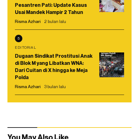
Pesantren Pati: Update Kasus
Usai Mandek Hampir 2 Tahun
Risma Azhari
2 bulan lalu
5
EDITORIAL
Dugaan Sindikat Prostitusi Anak
di Blok M yang Libatkan WNA:
Dari Cuitan di X hingga ke Meja
Polda
Risma Azhari
3 bulan lalu
You May Also Like