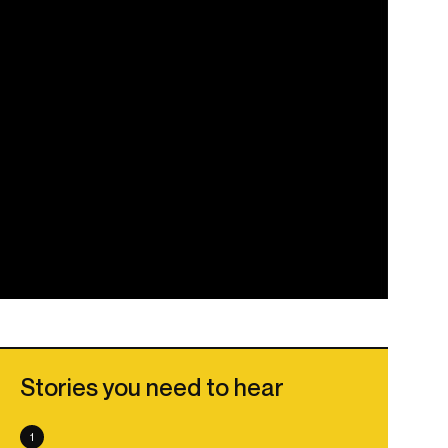
Stories you need to hear
1