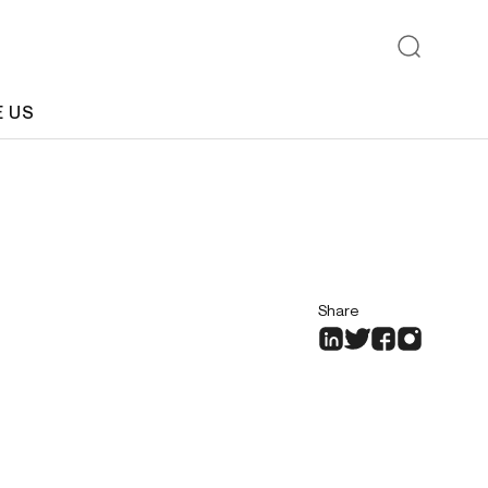
E US
Share