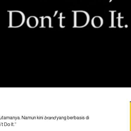
n utamanya. Namun kini
brand
yang berbasis di
 Do It.”