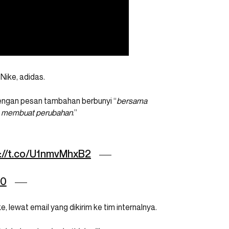
 Nike, adidas.
dengan pesan tambahan berbunyi “
bersama
ita membuat perubahan
.”
://t.co/U1nmvMhxB2
20
lewat email yang dikirim ke tim internalnya.