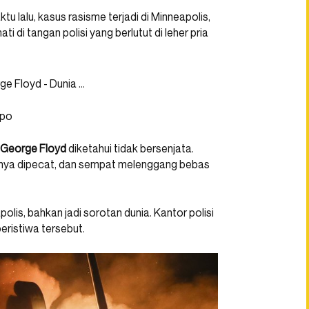
tu lalu, kasus rasisme terjadi di Minneapolis,
ti di tangan polisi yang berlutut di leher pria
mpo
George Floyd
diketahui tidak bersenjata.
 hanya dipecat, dan sempat melenggang bebas
lis, bahkan jadi sorotan dunia. Kantor polisi
ristiwa tersebut.