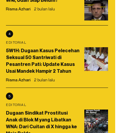
WNI, Udah Siap Belum?
Risma Azhari
2 bulan lalu
4
EDITORIAL
5W1H: Dugaan Kasus Pelecehan
Seksual 50 Santriwati di
Pesantren Pati: Update Kasus
Usai Mandek Hampir 2 Tahun
Risma Azhari
2 bulan lalu
5
EDITORIAL
Dugaan Sindikat Prostitusi
Anak di Blok M yang Libatkan
WNA: Dari Cuitan di X hingga ke