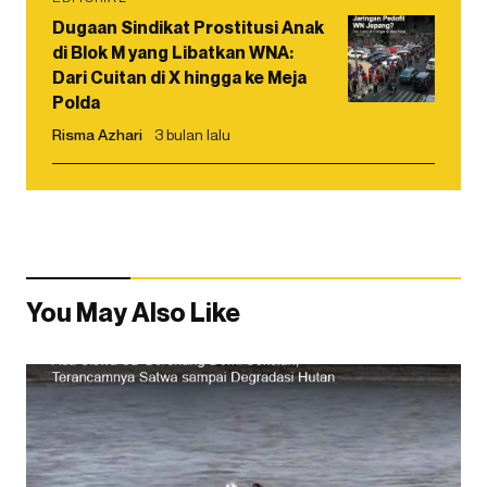
Dugaan Sindikat Prostitusi Anak
di Blok M yang Libatkan WNA:
Dari Cuitan di X hingga ke Meja
Polda
Risma Azhari
3 bulan lalu
You May Also Like