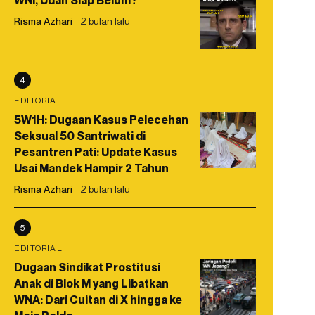
WNI, Udah Siap Belum?
Risma Azhari
2 bulan lalu
4
EDITORIAL
5W1H: Dugaan Kasus Pelecehan
Seksual 50 Santriwati di
Pesantren Pati: Update Kasus
Usai Mandek Hampir 2 Tahun
Risma Azhari
2 bulan lalu
5
EDITORIAL
Dugaan Sindikat Prostitusi
Anak di Blok M yang Libatkan
WNA: Dari Cuitan di X hingga ke