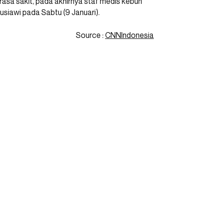
rasa sakit, pada akhirnya staf medis kebun
iawi pada Sabtu (9 Januari).
Source :
CNNIndonesia