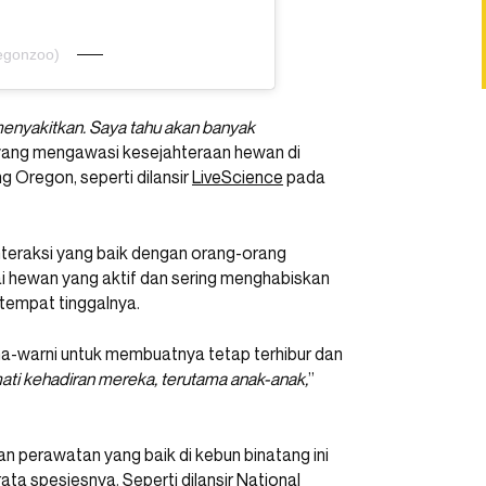
egonzoo)
t menyakitkan. Saya tahu akan banyak
 yang mengawasi kesejahteraan hewan di
 Oregon, seperti dilansir
LiveScience
pada
interaksi yang baik dengan orang-orang
ai hewan yang aktif dan sering menghabiskan
 tempat tinggalnya.
na-warni untuk membuatnya tetap terhibur dan
ati kehadiran mereka, terutama anak-anak,
”
an perawatan yang baik di kebun binatang ini
ata spesiesnya. Seperti dilansir
National