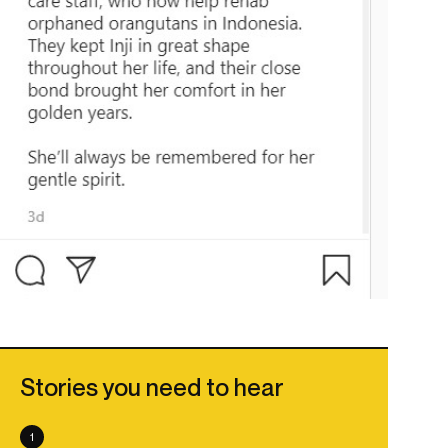
Stories you need to hear
1