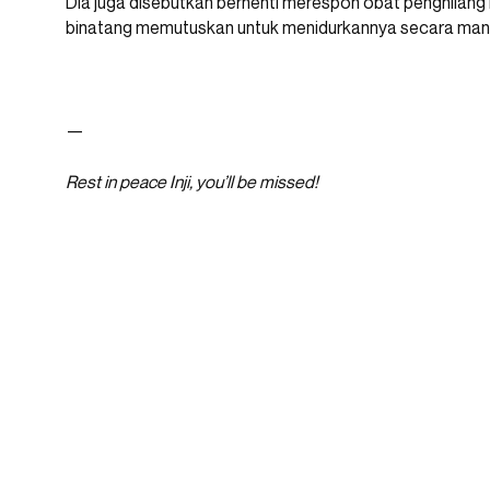
Dia juga disebutkan berhenti merespon obat penghilang 
binatang memutuskan untuk menidurkannya secara manus
—
Rest in peace Inji, you’ll be missed!