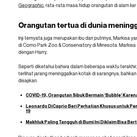
Geographic
, rata-rata masa hidup orangutan di alam li
Orangutan tertua di dunia meningg
Inji ternyata juga merupakan ibu dari putrinya, Markisa
di Como Park Zoo & Conservatory di Minesota. Markisa 
dengan Harry.
Seperti diketahui bahwa dalam beberapa waktu terakhir, I
terlihat jarang meninggalkan kotak di sarangnya, bahkan
disajikan.
COVID-19, Orangutan Sibuk Bermain ‘Bubble’ Karena
Leonardo DiCaprio Beri Perhatian Khusus untuk Pe
19
Makhluk Paling Tangguh di Bumi Ini Diklaim Bisa Ber