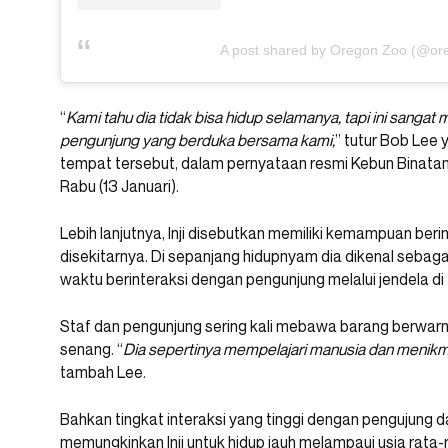
A post shared by Oregon Zoo (@or
“
Kami tahu dia tidak bisa hidup selamanya, tapi ini sanga
pengunjung yang berduka bersama kami,
” tutur Bob Lee
tempat tersebut, dalam pernyataan resmi Kebun Binatang
Rabu (13 Januari).
Lebih lanjutnya, Inji disebutkan memiliki kemampuan ber
disekitarnya. Di sepanjang hidupnyam dia dikenal sebag
waktu berinteraksi dengan pengunjung melalui jendela di
Staf dan pengunjung sering kali mebawa barang berwar
senang. “
Dia sepertinya mempelajari manusia dan menikm
tambah Lee.
Bahkan tingkat interaksi yang tinggi dengan pengujung d
memungkinkan Inji untuk hidup jauh melampaui usia rata-r