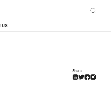
E US
Share