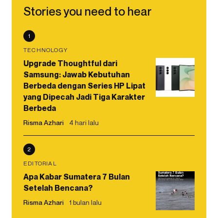
Stories you need to hear
1
TECHNOLOGY
Upgrade Thoughtful dari
Samsung: Jawab Kebutuhan
Berbeda dengan Series HP Lipat
yang Dipecah Jadi Tiga Karakter
Berbeda
Risma Azhari
4 hari lalu
2
EDITORIAL
Apa Kabar Sumatera 7 Bulan
Setelah Bencana?
Risma Azhari
1 bulan lalu