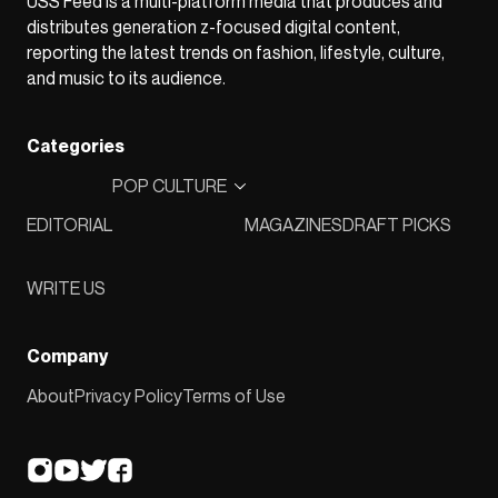
USS Feed is a multi-platform media that produces and
distributes generation z-focused digital content,
reporting the latest trends on fashion, lifestyle, culture,
and music to its audience.
Categories
POP CULTURE
EDITORIAL
MAGAZINES
DRAFT PICKS
WRITE US
Company
About
Privacy Policy
Terms of Use