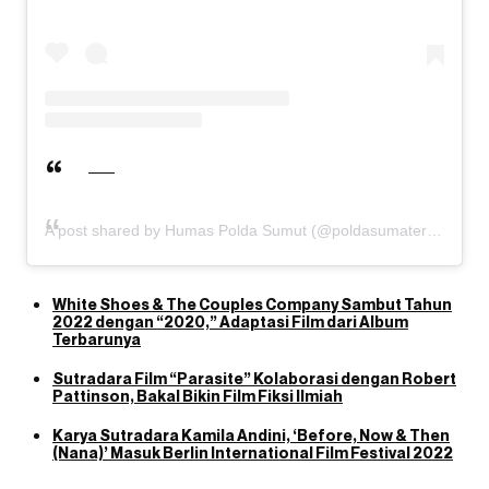
A post shared by Humas Polda Sumut (@poldasumaterautara)
White Shoes & The Couples Company Sambut Tahun
2022 dengan “2020,” Adaptasi Film dari Album
Terbarunya
Sutradara Film “Parasite” Kolaborasi dengan Robert
Pattinson, Bakal Bikin Film Fiksi Ilmiah
Karya Sutradara Kamila Andini, ‘Before, Now & Then
(Nana)’ Masuk Berlin International Film Festival 2022