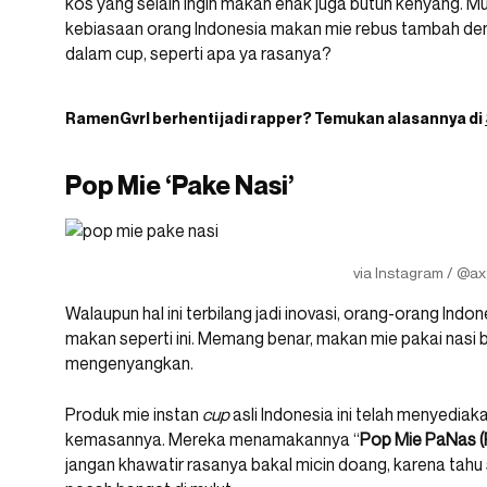
kos yang selain ingin makan enak juga butuh kenyang. Mun
kebiasaan orang Indonesia makan mie rebus tambah deng
dalam cup, seperti apa ya rasanya?
RamenGvrl
berhenti jadi rapper? Temukan alasannya di
Pop Mie ‘Pake Nasi’
via Instagram / @ax
Walaupun hal ini terbilang jadi inovasi, orang-orang Ind
makan seperti ini. Memang benar, makan mie pakai nasi 
mengenyangkan.
Produk mie instan
cup
asli Indonesia ini telah menyediak
kemasannya. Mereka menamakannya “
Pop Mie PaNas (
jangan khawatir rasanya bakal micin doang, karena tahu s