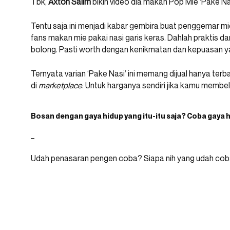
Tbk,
Axton Salim
bikin video dia makan Pop Mie ‘Pake Nas
Tentu saja ini menjadi kabar gembira buat penggemar mi
fans makan mie pakai nasi garis keras. Dahlah praktis d
bolong. Pasti worth dengan kenikmatan dan kepuasan ya
Ternyata varian ‘Pake Nasi’ ini memang dijual hanya te
di
marketplace
. Untuk harganya sendiri jika kamu membel
Bosan dengan gaya hidup yang itu-itu saja? Coba gaya 
_
Udah penasaran pengen coba? Siapa nih yang udah cobai