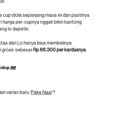
i’.
e cup idola sepanjang masa ini dan pastinya
an harga per-cupnya nggak bikin kantong
ng lo dapetin.
rbatas dan Lo hanya bisa membelinya
i grosir, sebesar
Rp 66.300 per kardusnya
.
hidup
INI
n varian baru ‘
Pake Nasi
‘?