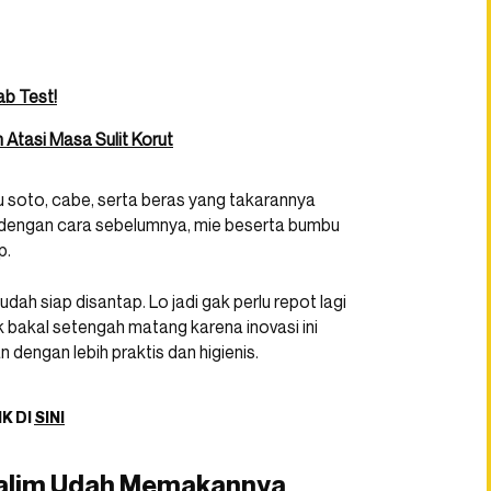
ab Test!
 Atasi Masa Sulit Korut
u soto, cabe, serta beras yang takarannya
 dengan cara sebelumnya, mie beserta bumbu
p.
dah siap disantap. Lo jadi gak perlu repot lagi
k bakal setengah matang karena inovasi ini
engan lebih praktis dan higienis.
IK DI
SINI
 Salim Udah Memakannya