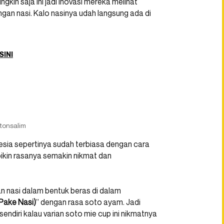
gkin saja ini jadi inovasi mereka melihat
an nasi. Kalo nasinya udah langsung ada di
SINI
tonsalim
onesia sepertinya sudah terbiasa dengan cara
bikin rasanya semakin nikmat dan
an nasi dalam bentuk beras di dalam
Pake Nasi)
” dengan rasa soto ayam. Jadi
endiri kalau varian soto mie cup ini nikmatnya