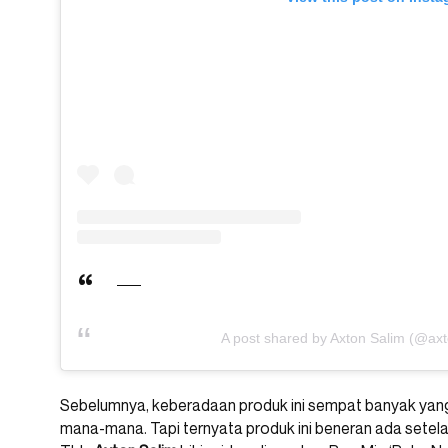
A post shared by Axton Salim (@axt
Sebelumnya, keberadaan produk ini sempat banyak yang 
mana-mana. Tapi ternyata produk ini beneran ada sete