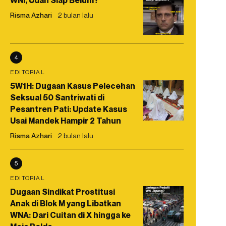
WNI, Udah Siap Belum?
Risma Azhari
2 bulan lalu
4
EDITORIAL
5W1H: Dugaan Kasus Pelecehan
Seksual 50 Santriwati di
Pesantren Pati: Update Kasus
Usai Mandek Hampir 2 Tahun
Risma Azhari
2 bulan lalu
5
EDITORIAL
Dugaan Sindikat Prostitusi
Anak di Blok M yang Libatkan
WNA: Dari Cuitan di X hingga ke