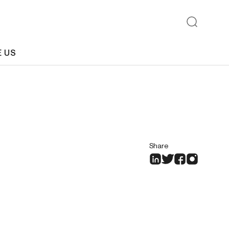
E US
Share