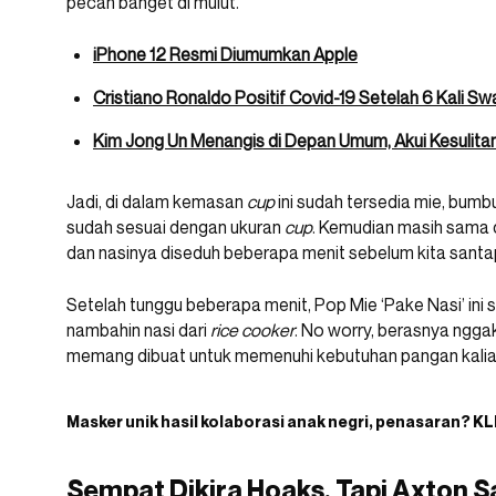
pecah banget di mulut.
iPhone 12 Resmi Diumumkan Apple
Cristiano Ronaldo Positif Covid-19 Setelah 6 Kali Sw
Kim Jong Un Menangis di Depan Umum, Akui Kesulitan
Jadi, di dalam kemasan
cup
ini sudah tersedia mie, bumb
sudah sesuai dengan ukuran
cup
. Kemudian masih sama
dan nasinya diseduh beberapa menit sebelum kita santa
Setelah tunggu beberapa menit, Pop Mie ‘Pake Nasi’ ini su
nambahin nasi dari
rice cooker
. No worry, berasnya ngga
memang dibuat untuk memenuhi kebutuhan pangan kalian d
Masker unik hasil kolaborasi anak negri, penasaran? KL
Sempat Dikira Hoaks, Tapi Axton