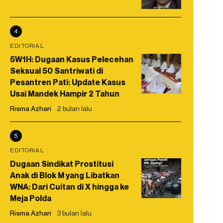
4
EDITORIAL
5W1H: Dugaan Kasus Pelecehan
Seksual 50 Santriwati di
Pesantren Pati: Update Kasus
Usai Mandek Hampir 2 Tahun
Risma Azhari
2 bulan lalu
5
EDITORIAL
Dugaan Sindikat Prostitusi
Anak di Blok M yang Libatkan
WNA: Dari Cuitan di X hingga ke
Meja Polda
Risma Azhari
3 bulan lalu