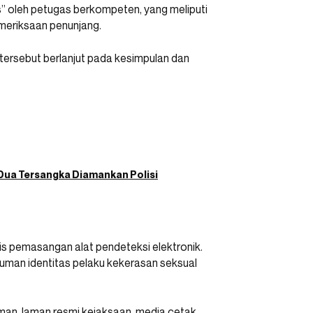
nis” oleh petugas berkompeten, yang meliputi
emeriksaan penunjang.
 tersebut berlanjut pada kesimpulan dan
 Dua Tersangka Diamankan Polisi
nis pemasangan alat pendeteksi elektronik.
uman identitas pelaku kekerasan seksual
an, laman resmi kejaksaan, media cetak,