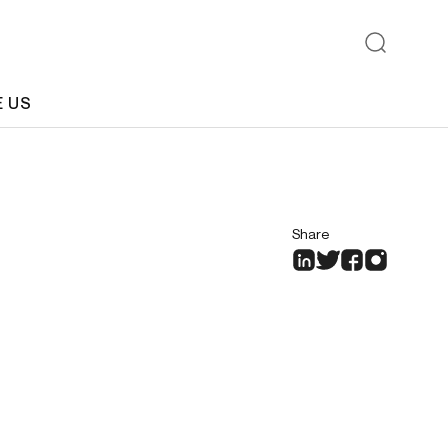
E US
Share