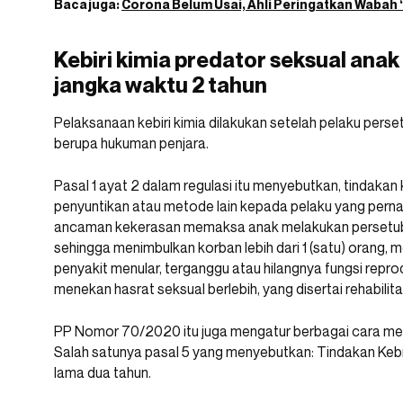
Baca juga:
Corona Belum Usai, Ahli Peringatkan Wabah 
Kebiri kimia predator seksual anak
jangka waktu 2 tahun
Pelaksanaan kebiri kimia dilakukan setelah pelaku pers
berupa hukuman penjara.
Pasal 1 ayat 2 dalam regulasi itu menyebutkan, tindakan 
penyuntikan atau metode lain kepada pelaku yang perna
ancaman kekerasan memaksa anak melakukan persetubu
sehingga menimbulkan korban lebih dari 1 (satu) orang, 
penyakit menular, terganggu atau hilangnya fungsi repro
menekan hasrat seksual berlebih, yang disertai rehabilita
PP Nomor 70/2020 itu juga mengatur berbagai cara meng
Salah satunya pasal 5 yang menyebutkan: Tindakan Kebir
lama dua tahun.