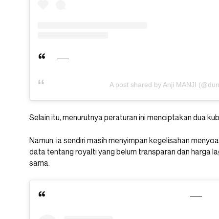
A post shared by Anji MANJI (@dun
Selain itu, menurutnya peraturan ini menciptakan dua kubu
Namun, ia sendiri masih menyimpan kegelisahan menyoal 
data tentang royalti yang belum transparan dan harga la
sama.