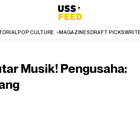
TORIAL
POP CULTURE
MAGAZINES
DRAFT PICKS
WRIT
utar Musik! Pengusaha:
rang