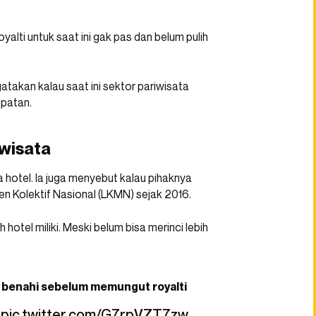
alti untuk saat ini gak pas dan belum pulih
takan kalau saat ini sektor pariwisata
apatan.
iwisata
 hotel. Ia juga menyebut kalau pihaknya
 Kolektif Nasional (LKMN) sejak 2016.
hotel miliki. Meski belum bisa merinci lebih
 benahi sebelum memungut royalti
r
pic.twitter.com/G7rpVZT7zw