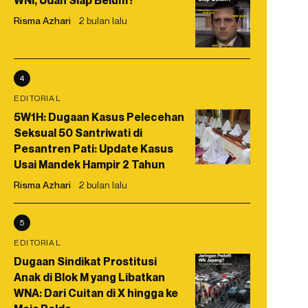
WNI, Udah Siap Belum?
Risma Azhari
2 bulan lalu
4
EDITORIAL
5W1H: Dugaan Kasus Pelecehan
Seksual 50 Santriwati di
Pesantren Pati: Update Kasus
Usai Mandek Hampir 2 Tahun
Risma Azhari
2 bulan lalu
5
EDITORIAL
Dugaan Sindikat Prostitusi
Anak di Blok M yang Libatkan
WNA: Dari Cuitan di X hingga ke