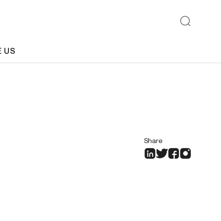
E US
Share