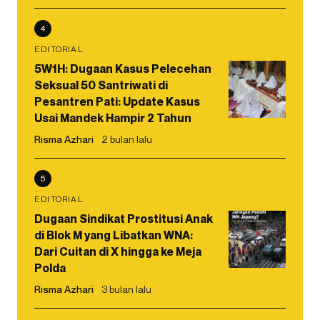
4
EDITORIAL
5W1H: Dugaan Kasus Pelecehan
Seksual 50 Santriwati di
Pesantren Pati: Update Kasus
Usai Mandek Hampir 2 Tahun
Risma Azhari
2 bulan lalu
5
EDITORIAL
Dugaan Sindikat Prostitusi Anak
di Blok M yang Libatkan WNA:
Dari Cuitan di X hingga ke Meja
Polda
Risma Azhari
3 bulan lalu