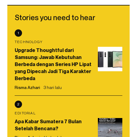
Stories you need to hear
1
TECHNOLOGY
Upgrade Thoughtful dari
Samsung: Jawab Kebutuhan
Berbeda dengan Series HP Lipat
yang Dipecah Jadi Tiga Karakter
Berbeda
Risma Azhari
3 hari lalu
2
EDITORIAL
Apa Kabar Sumatera 7 Bulan
Setelah Bencana?