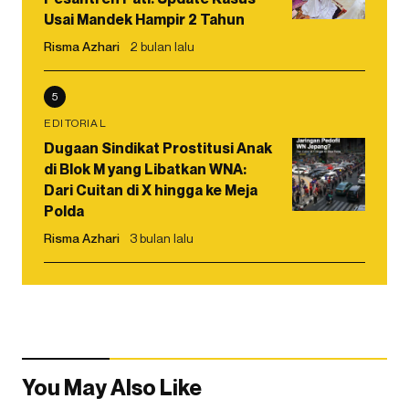
Usai Mandek Hampir 2 Tahun
Risma Azhari
2 bulan lalu
5
EDITORIAL
Dugaan Sindikat Prostitusi Anak
di Blok M yang Libatkan WNA:
Dari Cuitan di X hingga ke Meja
Polda
Risma Azhari
3 bulan lalu
You May Also Like