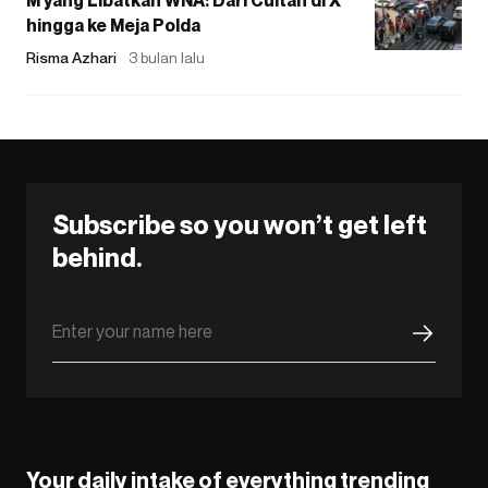
M yang Libatkan WNA: Dari Cuitan di X
hingga ke Meja Polda
Risma Azhari
3 bulan lalu
Subscribe so you won’t get left
behind.
Your daily intake of everything trending