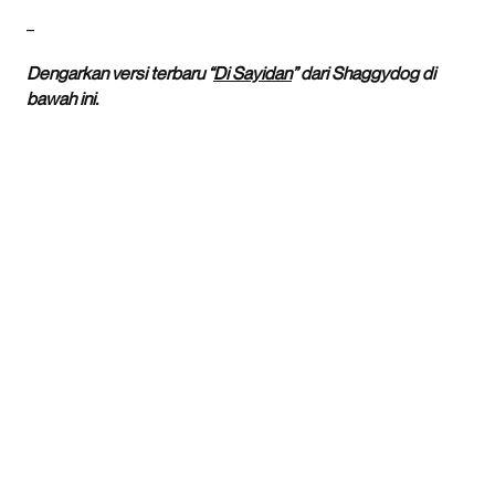
_
Dengarkan versi terbaru “
Di Sayidan
” dari Shaggydog di
bawah ini.