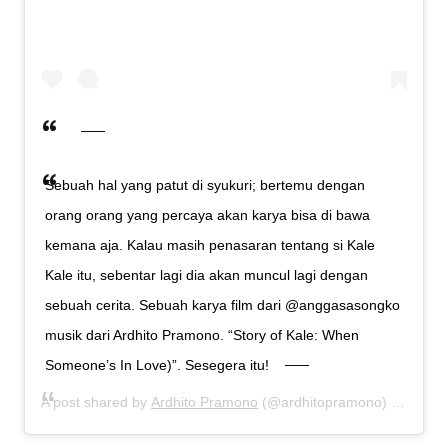
Sebuah hal yang patut di syukuri; bertemu dengan
orang orang yang percaya akan karya bisa di bawa
kemana aja. Kalau masih penasaran tentang si Kale
Kale itu, sebentar lagi dia akan muncul lagi dengan
sebuah cerita. Sebuah karya film dari @anggasasongko
musik dari Ardhito Pramono. “Story of Kale: When
Someone’s In Love)”. Sesegera itu!
A post shared by
Ardhito Pramono
(@ardhitopramono) on
Jul 2