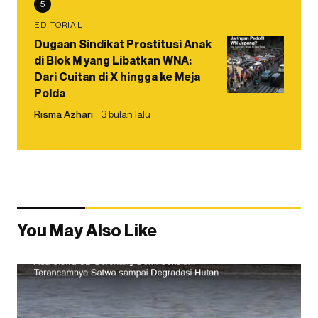
5
EDITORIAL
Dugaan Sindikat Prostitusi Anak
di Blok M yang Libatkan WNA:
Dari Cuitan di X hingga ke Meja
Polda
Risma Azhari
3 bulan lalu
You May Also Like