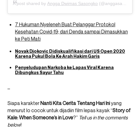
A post shared by
Angga Dwimas Sasongko
(@anggasasongko) on
7 Hukuman Nyeleneh Buat Pelanggar Protokol
Kesehatan Covid-19; dari Denda sampai Dimasukkan
ke Peti Mati
Novak Djokovic Didiskualifikasi dari US Open 2020
Karena Pukul Bola Ke Arah Hakim Garis
Penyeludupan Narkoba ke Lapas Viral Karena
Dibungkus Sayur Tahu
–
Siapa karakter
Nanti Kita Cerita Tentang Hari Ini
yang
menurut lo cocok untuk dijadiin film lepas kayak “
Story of
Kale: When Someone’s in Love
?”
Tell us in the comments
below
!