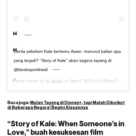
Cerita sebelum Kale bertemu Awan, menurut kalian apa
yang terjadi? “Story of Kale” akan segera tayang di
@bioskoponlineid
A post shared by @
nkcthi
on
Sep 8, 2020 at 4:06am PDT
Baca juga:
Mulan Tayang di Disney+, tapi Malah Diboikot
di Beberapa Negara! Begini Alasannya
“Story of Kale: When Someone’s in
Love,” buah kesuksesan film