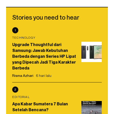
Stories you need to hear
1
TECHNOLOGY
Upgrade Thoughtful dari
Samsung: Jawab Kebutuhan
Berbeda dengan Series HP Lipat
yang Dipecah Jadi Tiga Karakter
Berbeda
Risma Azhari
6 hari lalu
2
EDITORIAL
Apa Kabar Sumatera 7 Bulan
Setelah Bencana?