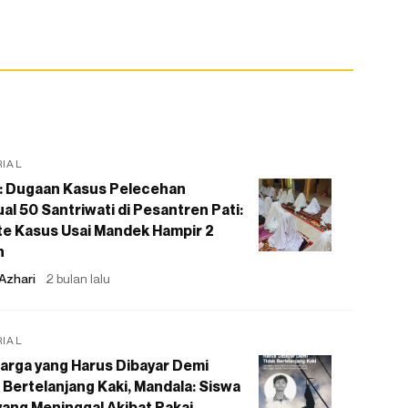
RIAL
: Dugaan Kasus Pelecehan
al 50 Santriwati di Pesantren Pati:
e Kasus Usai Mandek Hampir 2
n
Azhari
2 bulan lalu
RIAL
arga yang Harus Dibayar Demi
 Bertelanjang Kaki, Mandala: Siswa
ang Meninggal Akibat Pakai