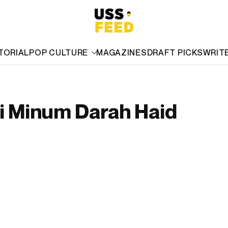
TORIAL
POP CULTURE
MAGAZINES
DRAFT PICKS
WRIT
si Minum Darah Haid