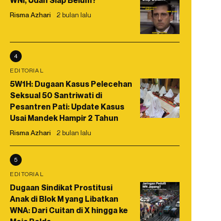
WNI, Udah Siap Belum?
Risma Azhari
2 bulan lalu
4
EDITORIAL
5W1H: Dugaan Kasus Pelecehan
Seksual 50 Santriwati di
Pesantren Pati: Update Kasus
Usai Mandek Hampir 2 Tahun
Risma Azhari
2 bulan lalu
5
EDITORIAL
Dugaan Sindikat Prostitusi
Anak di Blok M yang Libatkan
WNA: Dari Cuitan di X hingga ke