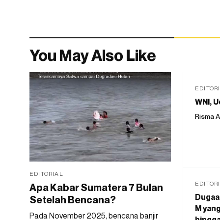
You May Also Like
EDITOR
WNI, U
Risma A
EDITORIAL
EDITOR
Apa Kabar Sumatera 7 Bulan
Dugaan
Setelah Bencana?
M yang
Pada November 2025, bencana banjir
hingga