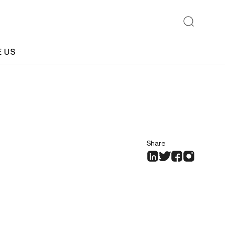
E US
Share