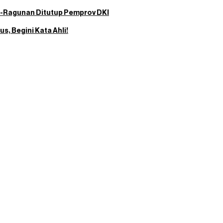
l-Ragunan Ditutup Pemprov DKI
s, Begini Kata Ahli!