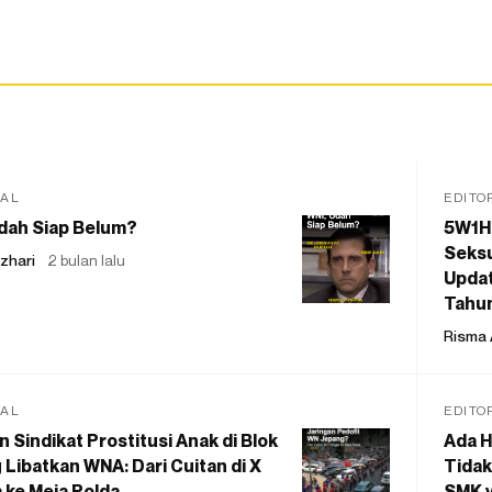
IAL
EDITO
dah Siap Belum?
5W1H
Seksu
zhari
2 bulan lalu
Updat
Tahu
Risma 
IAL
EDITO
 Sindikat Prostitusi Anak di Blok
Ada H
 Libatkan WNA: Dari Cuitan di X
Tidak
 ke Meja Polda
SMK y