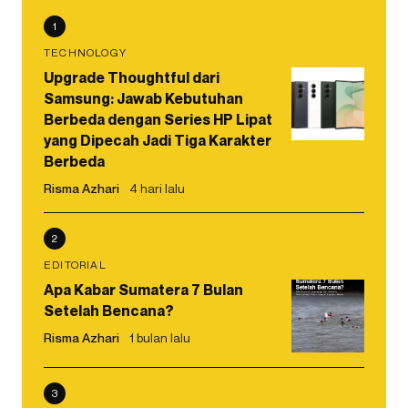
1
TECHNOLOGY
Upgrade Thoughtful dari
Samsung: Jawab Kebutuhan
Berbeda dengan Series HP Lipat
yang Dipecah Jadi Tiga Karakter
Berbeda
Risma Azhari
4 hari lalu
2
EDITORIAL
Apa Kabar Sumatera 7 Bulan
Setelah Bencana?
Risma Azhari
1 bulan lalu
3