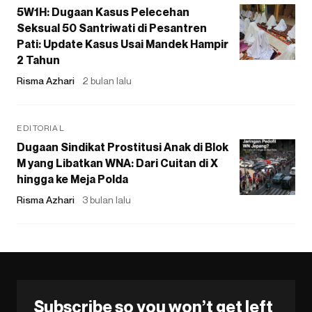
5W1H: Dugaan Kasus Pelecehan
Seksual 50 Santriwati di Pesantren
Pati: Update Kasus Usai Mandek Hampir
2 Tahun
Risma Azhari
2 bulan lalu
EDITORIAL
Dugaan Sindikat Prostitusi Anak di Blok
M yang Libatkan WNA: Dari Cuitan di X
hingga ke Meja Polda
Risma Azhari
3 bulan lalu
Subscribe so you won’t get left