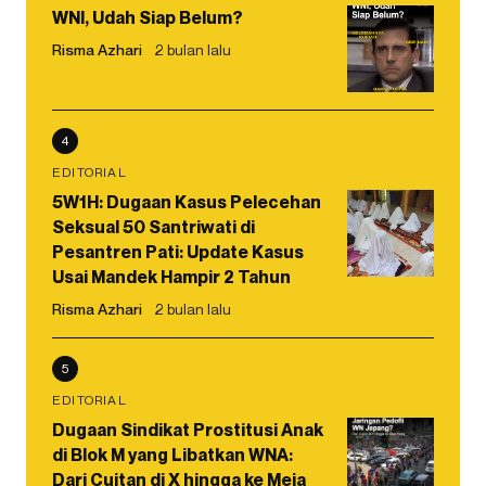
WNI, Udah Siap Belum?
Risma Azhari
2 bulan lalu
4
EDITORIAL
5W1H: Dugaan Kasus Pelecehan
Seksual 50 Santriwati di
Pesantren Pati: Update Kasus
Usai Mandek Hampir 2 Tahun
Risma Azhari
2 bulan lalu
5
EDITORIAL
Dugaan Sindikat Prostitusi Anak
di Blok M yang Libatkan WNA:
Dari Cuitan di X hingga ke Meja