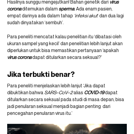
Hasilnya sunggu mengejutkan! Bahan genetik dari
virus
corona
ditemukan dalam
sperma
. Ada enam pasien,
empat darinya ada dalam tahap
‘infeksi akut
‘ dan dua lagi
sudah dinyatakan ‘sembuh’.
Para peneliti mencatat kalau penelitian itu ‘dibatasi oleh
ukuran sampel yang kecil’ dan penelitian lebih lanjut akan
diperlukan untuk bisa memastikan pertanyaan ‘apakah
virus corona
dapat ditularkan secara seksual?’
Jika terbukti benar?
Para peneliti menjelaskan lebih lanjut ‘Jika dapat
dibuktikan bahwa
SARS
–
CoV
–
2
alias
COVID-19
dapat
ditularkan secara seksual pada studi di masa depan, bisa
jadi penularan seksual menjadi bagian penting dari
pencegahan penularan virus itu.’