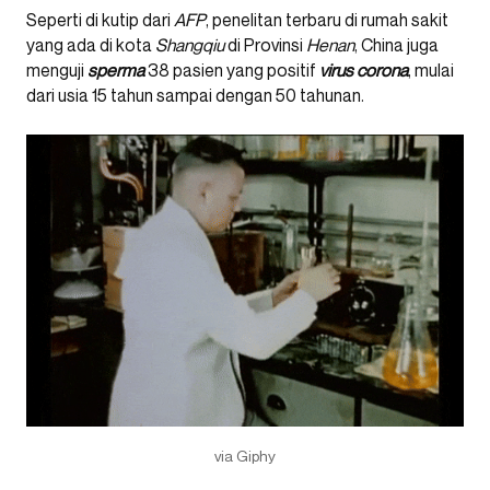
Seperti di kutip dari
AFP
, penelitan terbaru di rumah sakit
yang ada di kota
Shangqiu
di Provinsi
Henan
, China juga
menguji
sperma
38 pasien yang positif
virus corona
, mulai
dari usia 15 tahun sampai dengan 50 tahunan.
via Giphy