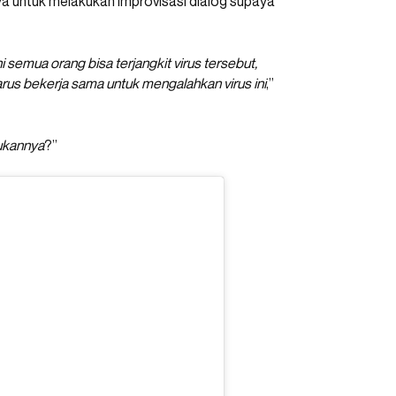
a untuk melakukan improvisasi dialog supaya
kini semua orang bisa terjangkit virus tersebut,
arus bekerja sama untuk mengalahkan virus ini
,”
kukannya
?”