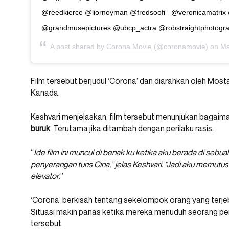
@reedkierce @liornoyman @fredsoofi_ @veronicamatrix 
@grandmusepictures @ubcp_actra @robstraightphotograp
A post shared by
Corona Movie
(@coronamovie) on
Ma
Film tersebut berjudul ‘Corona’ dan diarahkan oleh Mos
Kanada.
Keshvari menjelaskan, film tersebut menunjukan bagaim
buruk
. Terutama jika ditambah dengan perilaku rasis.
“
Ide film ini muncul di benak ku ketika aku berada di sebu
penyerangan turis
Cina
,” jelas Keshvari. “Jadi aku memut
elevator
.”
‘Corona’ berkisah tentang sekelompok orang yang terjeba
Situasi makin panas ketika mereka menuduh seorang p
tersebut.