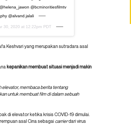
@helena_jawon @bcminoritiesfilmtv
hy @alvand.jalali
r 30, 2020 at 12:22pm PDT
tafa Keshvari yang merupakan sutradara asal
ana
kepanikan membuat situasi menjadi makin
ah elevator, membaca berita tentang
uskan untuk membuat film di dalam sebuah
k di elevator ketika krisis COVID-19 dimulai.
erempuan asal Cina sebagai
carrier
dari virus