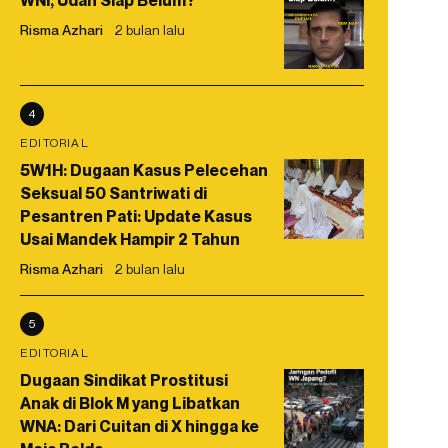
WNI, Udah Siap Belum?
Risma Azhari
2 bulan lalu
4
EDITORIAL
5W1H: Dugaan Kasus Pelecehan
Seksual 50 Santriwati di
Pesantren Pati: Update Kasus
Usai Mandek Hampir 2 Tahun
Risma Azhari
2 bulan lalu
5
EDITORIAL
Dugaan Sindikat Prostitusi
Anak di Blok M yang Libatkan
WNA: Dari Cuitan di X hingga ke