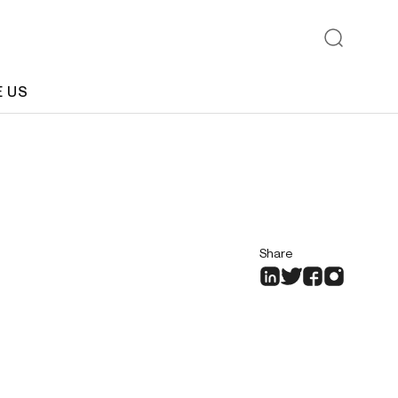
E US
Share