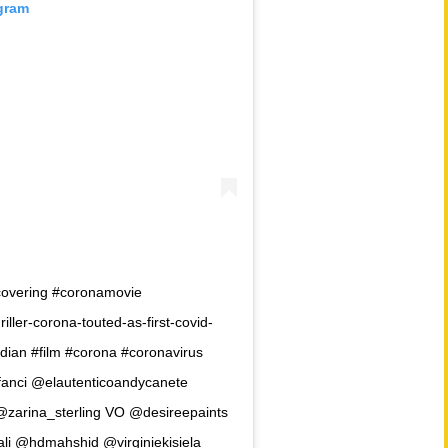
agram
covering #coronamovie
ller-corona-touted-as-first-covid-
ian #film #corona #coronavirus
fanci @elautenticoandycanete
zarina_sterling VO @desireepaints
li @hdmahshid @virginiekisiela