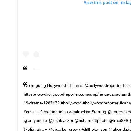
View this post on Inst
We're going Hollywood ! Thanks @hollywoodreporter for 
https://www.hollywoodreporter.com/amp/news/canadian-thri
19-drama-1287472 #hollywood #hollywoodreporter #canad
#covid_19 #xenophobia #antiracism Starring @andreaste
@emyaneke @joshblacker @richardlettphoto @traei999 @
@alighahary @dp.arker crew @cliffhokanson @alvand.jala