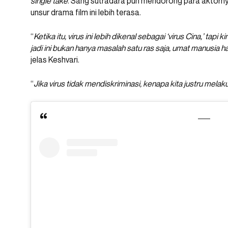
single take
. Sang sutradara pun mendorong para aktorny
unsur drama film ini lebih terasa.
“
Ketika itu, virus ini lebih dikenal sebagai ‘virus Cina,’ tapi 
jadi ini bukan hanya masalah satu ras saja, umat manusia h
jelas Keshvari.
“
Jika virus tidak mendiskriminasi, kenapa kita justru mela