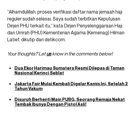
“Alhamdulillah, proses verifikasi daftar nama jemaah haji
reguler sudah selesai. Saya sudah terbitkan Keputusan
Dirjen PHU terkait itu,” kata Dirjen Penyelenggaraan Haji
dan Umrah (PHU) Kementerian Agama (Kemenag) Hilman
Latief, dikutip dari detikcom.
Your thoughts? Let
us
know in the comments below!
Dua Ekor Harimau Sumatera Resmi Dilepas di Taman
Nasional Kerinci Seblat
Jakarta Fair Mulai Kembali Digelar Kamis Ini, Setelah 2
Tahun Vakum
Disuruh Berhenti Main PUBG, Seorang Remaja Nekat
Tembak Ibunya Dengan Pistol Asli!