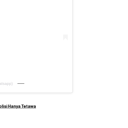
atsapp)
olisi Hanya Tetawa