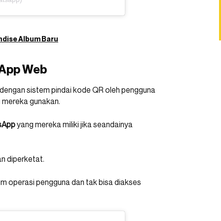
ndise Album Baru
sApp Web
n dengan sistem pindai kode QR oleh pengguna
g mereka gunakan.
sApp
yang mereka miliki jika seandainya
an diperketat.
tem operasi pengguna dan tak bisa diakses