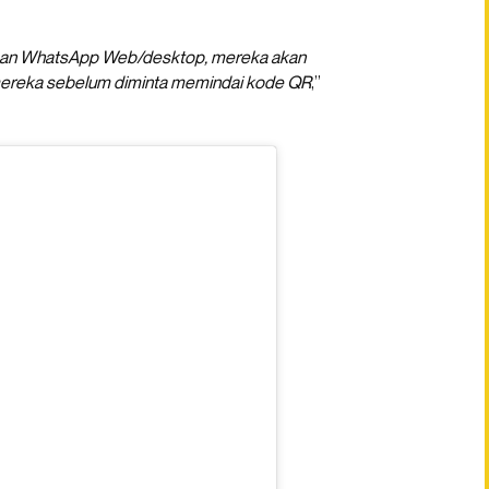
ngan WhatsApp Web/desktop, mereka akan
l mereka sebelum diminta memindai kode QR
,”