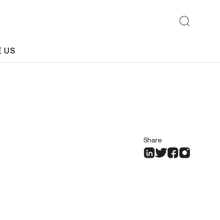
E US
Share