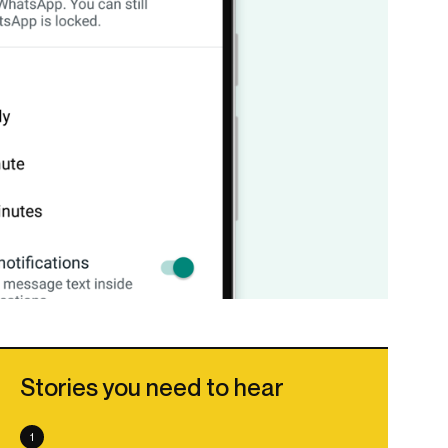
Stories you need to hear
1