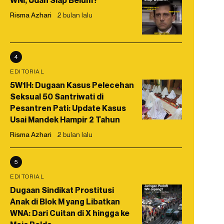
WNI, Udah Siap Belum?
Risma Azhari
2 bulan lalu
4
EDITORIAL
5W1H: Dugaan Kasus Pelecehan
Seksual 50 Santriwati di
Pesantren Pati: Update Kasus
Usai Mandek Hampir 2 Tahun
Risma Azhari
2 bulan lalu
5
EDITORIAL
Dugaan Sindikat Prostitusi
Anak di Blok M yang Libatkan
WNA: Dari Cuitan di X hingga ke