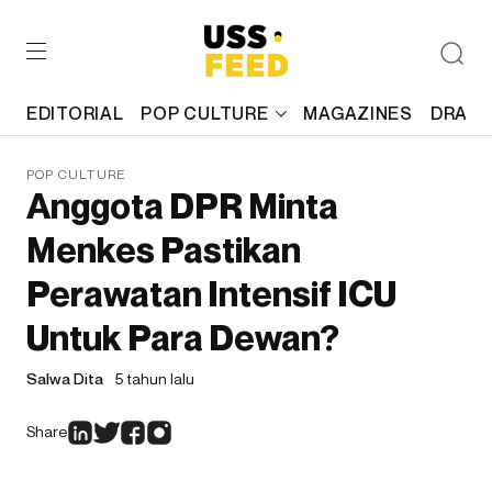
EDITORIAL
POP CULTURE
MAGAZINES
DRAFT
POP CULTURE
Anggota DPR Minta
Menkes Pastikan
Perawatan Intensif ICU
Untuk Para Dewan?
Salwa Dita
5 tahun lalu
Share