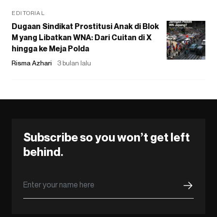
EDITORIAL
Dugaan Sindikat Prostitusi Anak di Blok
M yang Libatkan WNA: Dari Cuitan di X
hingga ke Meja Polda
Risma Azhari
3 bulan lalu
Subscribe so you won’t get left
behind.