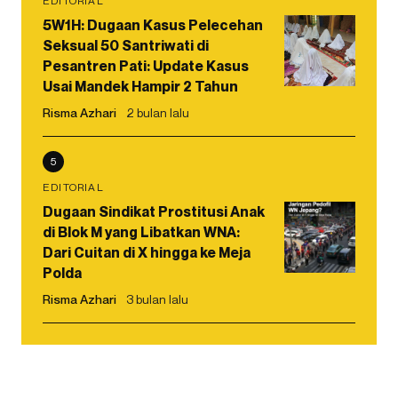
EDITORIAL
5W1H: Dugaan Kasus Pelecehan
Seksual 50 Santriwati di
Pesantren Pati: Update Kasus
Usai Mandek Hampir 2 Tahun
Risma Azhari
2 bulan lalu
5
EDITORIAL
Dugaan Sindikat Prostitusi Anak
di Blok M yang Libatkan WNA:
Dari Cuitan di X hingga ke Meja
Polda
Risma Azhari
3 bulan lalu