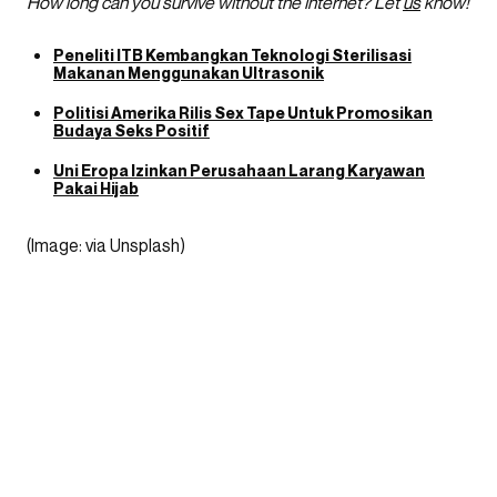
How long can you survive without the internet? Let
us
know!
Peneliti ITB Kembangkan Teknologi Sterilisasi
Makanan Menggunakan Ultrasonik
Politisi Amerika Rilis Sex Tape Untuk Promosikan
Budaya Seks Positif
Uni Eropa Izinkan Perusahaan Larang Karyawan
Pakai Hijab
(Image: via Unsplash)