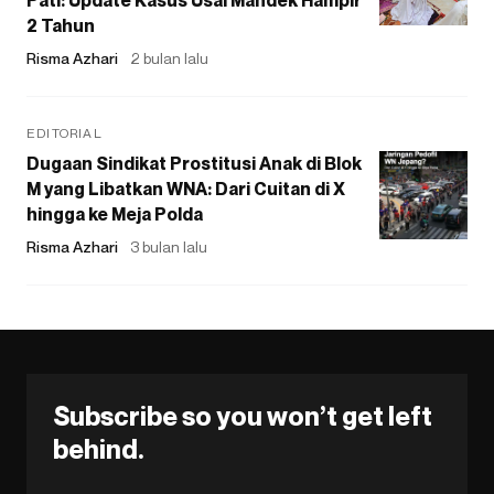
Pati: Update Kasus Usai Mandek Hampir
2 Tahun
Risma Azhari
2 bulan lalu
EDITORIAL
Dugaan Sindikat Prostitusi Anak di Blok
M yang Libatkan WNA: Dari Cuitan di X
hingga ke Meja Polda
Risma Azhari
3 bulan lalu
Subscribe so you won’t get left
behind.