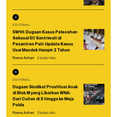
4
EDITORIAL
5W1H: Dugaan Kasus Pelecehan
Seksual 50 Santriwati di
Pesantren Pati: Update Kasus
Usai Mandek Hampir 2 Tahun
Risma Azhari
2 bulan lalu
5
EDITORIAL
Dugaan Sindikat Prostitusi Anak
di Blok M yang Libatkan WNA:
Dari Cuitan di X hingga ke Meja
Polda
Risma Azhari
3 bulan lalu