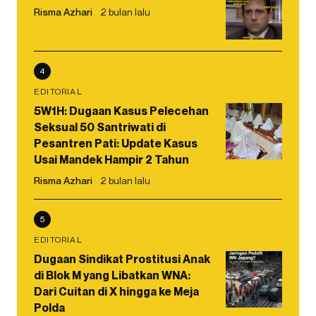
Risma Azhari
2 bulan lalu
4
EDITORIAL
5W1H: Dugaan Kasus Pelecehan
Seksual 50 Santriwati di
Pesantren Pati: Update Kasus
Usai Mandek Hampir 2 Tahun
Risma Azhari
2 bulan lalu
5
EDITORIAL
Dugaan Sindikat Prostitusi Anak
di Blok M yang Libatkan WNA:
Dari Cuitan di X hingga ke Meja
Polda