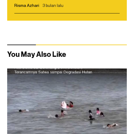
Risma Azhari
3 bulan lalu
You May Also Like